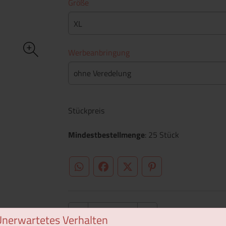
Größe
XL
Werbeanbringung
ohne Veredelung
Stückpreis
Mindestbestellmenge
: 25 Stück
WhatsApp (#[creator\plugin\share\core\st
Facebook
Twitter (#[creator\plugin\sh
Pinterest
Unerwartetes Verhalten