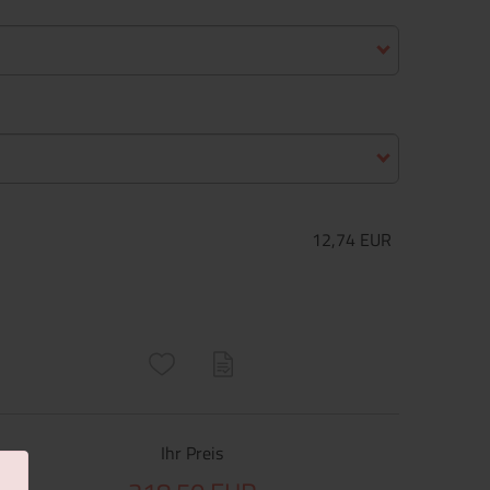
12,74 EUR
ructs\SocialSharingServiceSettings]:only_chrome#)
are\core\structs\SocialSharingServiceSettings]:formaly_twitter#)
Ihr Preis