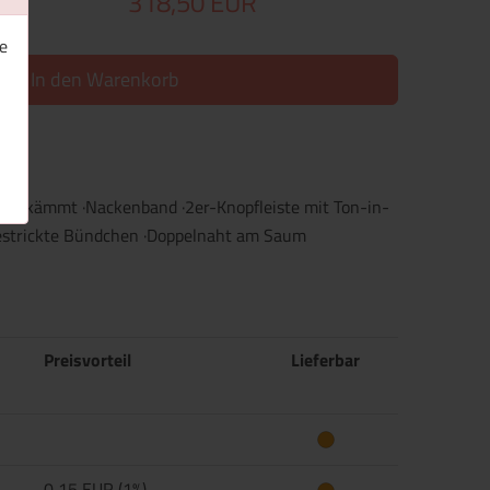
318,50 EUR
e
In den Warenkorb
, gekämmt ·Nackenband ·2er-Knopfleiste mit Ton-in-
gestrickte Bündchen ·Doppelnaht am Saum
Preisvorteil
Lieferbar
0,15 EUR (1%)