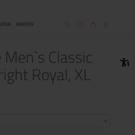
Suche
Meine Wunschliste
Warenkorb
Mein Account
SONAL
MARKEN
 Men`s Classic
right Royal, XL