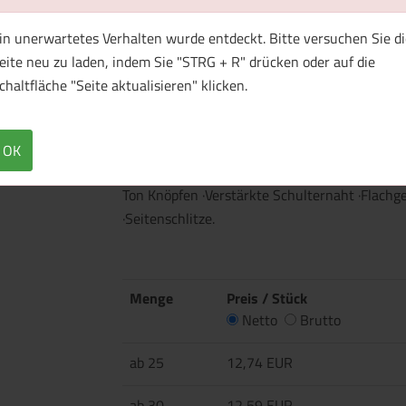
in unerwartetes Verhalten wurde entdeckt. Bitte versuchen Sie di
eite neu zu laden, indem Sie "STRG + R" drücken oder auf die
1 Muster bestellen
chaltfläche "Seite aktualisieren" klicken.
Überblick
Technische Daten
OK
·200 g/m² (White: 195 g/m²) ·100% Baumwolle
Ton Knöpfen ·Verstärkte Schulternaht ·Flach
·Seitenschlitze.
Menge
Preis / Stück
Netto
Brutto
ab 25
12,74 EUR
ab 30
12,59 EUR