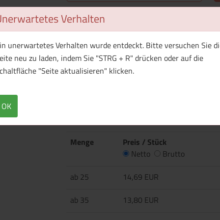
Unerwartetes Verhalten
Überblick
Technische Daten
in unerwartetes Verhalten wurde entdeckt. Bitte versuchen Sie di
Die Atlantic 530 ml Flasche ist die richtige 
eite neu zu laden, indem Sie "STRG + R" drücken oder auf die
sucht. Mit dem angebrachten Karabiner am ben
chaltfläche "Seite aktualisieren" klicken.
Flasche leicht an jedem Rucksack befestigen.
Konstruktion, die Getränke 5 Stunden lang hei
nicht zum Klettern geeignet.
OK
Menge
Preis / Stück
Netto
Brutto
ab 25
14,69 EUR
ab 35
13,80 EUR