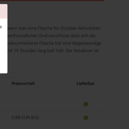
e
Wahl, wenn man eine Flasche für Outdoor-Aktivitäten
utzerfreundlichen Drehverschluss lässt sich die
 Die vakuumisolierte Flasche hat eine doppelwandige
ß und 15 Stunden lang kalt hält. Der Karabiner ist
Preisvorteil
Lieferbar
0,89 EUR (6%)