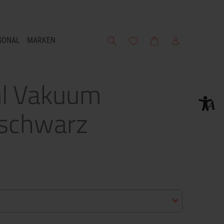
Suche
Meine Wunschliste
Warenkorb
Mein Account
SONAL
MARKEN
ml Vakuum
, schwarz