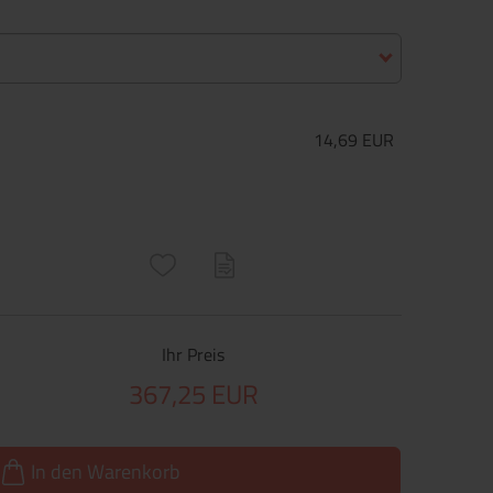
14,69 EUR
ructs\SocialSharingServiceSettings]:only_chrome#)
are\core\structs\SocialSharingServiceSettings]:formaly_twitter#)
Ihr Preis
367,25 EUR
In den Warenkorb