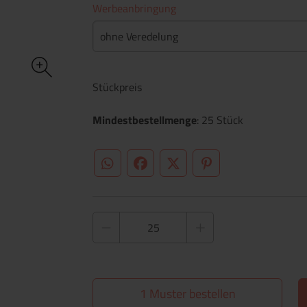
Werbeanbringung
ohne Veredelung
Stückpreis
Mindestbestellmenge
: 25 Stück
WhatsApp (#[creator\plugin\share\core\st
Facebook
Twitter (#[creator\plugin\sh
Pinterest
1 Muster bestellen