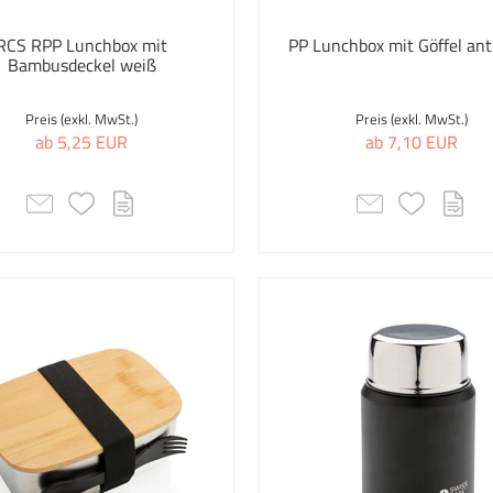
Rot
XD Collection
RCS RPP Lunchbox mit
PP Lunchbox mit Göffel ant
Bambusdeckel weiß
Schwarz
Auswahl übernehm
Preis (exkl. MwSt.)
Preis (exkl. MwSt.)
Silber
ab 5,25 EUR
ab 7,10 EUR
Transparent
Weiss
Auswahl übernehmen