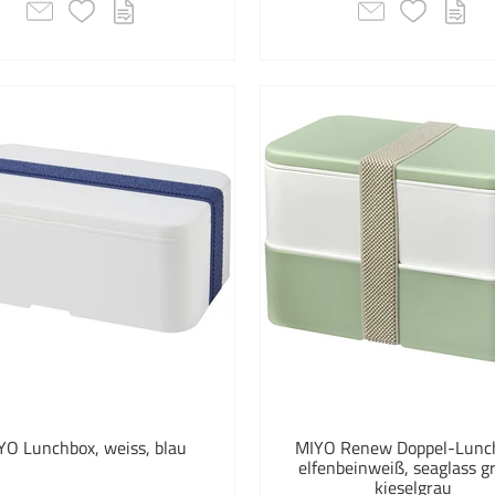
YO Lunchbox, weiss, blau
MIYO Renew Doppel-Lunc
elfenbeinweiß, seaglass g
kieselgrau