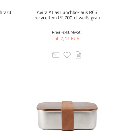
Neue Artikel 2022
hrazit
Avira Atlas Lunchbox aus RCS
recyceltem PP 700ml weiß, grau
Picknick
en
Preis (exkl. MwSt.)
Saisonartikel
ab 7,11 EUR
Schultertaschen
Sommer & Strand
To Go Accessoires
Auswahl übernehmen