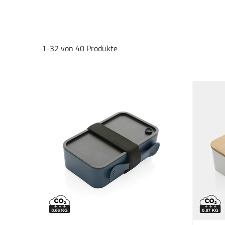
Werbeanbringung
Digitaldruck
1-32 von 40 Produkte
Gravur
Siebdruck
Sonstige
Tampondruck
Auswahl übernehmen