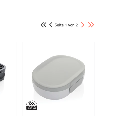
Kategorie
Brotdosen & To Go Accessoires
Seite 1 von 2
Drinkware
Freizeit & Wohnen
Home & Living
Küche & Haushalt
Küchenzubehör
Kühltaschen
Lunchboxen
Name it