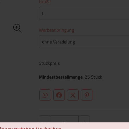
Größe
L
Werbeanbringung
ohne Veredelung
Stückpreis
Mindestbestellmenge
: 25 Stück
WhatsApp (#[creator\plugin\share\core\st
Facebook
Twitter (#[creator\plugin\sh
Pinterest