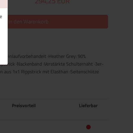
294,25 EUR
e
In den Warenkorb
d einlaufvorbehandelt ·Heather Grey: 90%
pstrick ·Nackenband ·Verstärkte Schulternaht ·3er-
 aus 1x1 Rippstrick mit Elasthan ·Seitenschlitze
Preisvorteil
Lieferbar