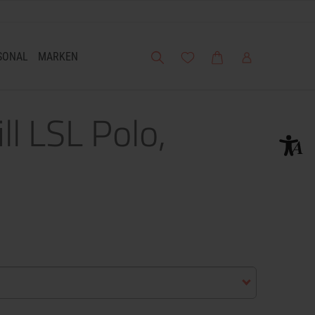
Suche
Meine Wunschliste
Warenkorb
Mein Account
SONAL
MARKEN
l LSL Polo,