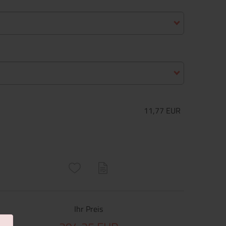
11,77 EUR
ructs\SocialSharingServiceSettings]:only_chrome#)
are\core\structs\SocialSharingServiceSettings]:formaly_twitter#)
Ihr Preis