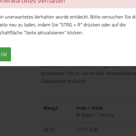
Unerwartetes Verhalten
in unerwartetes Verhalten wurde entdeckt. Bitte versuchen Sie di
1 Muster bestellen
eite neu zu laden, indem Sie "STRG + R" drücken oder auf die
chaltfläche "Seite aktualisieren" klicken.
Überblick
Technische Daten
OK
·230 g/m² ·100% Baumwolle, ringgesponnen un
Baumwolle, 10% Polyester ·Kragen aus 1x1 Rip
Knopfleiste ·Ton-in-Ton Knöpfe ·Ärmelbündchen
·Doppelnaht am Bund.
Menge
Preis / Stück
Netto
Brutto
ab 25
11,77 EUR