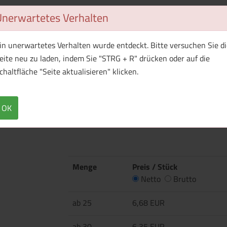
Unerwartetes Verhalten
1 Muster bestellen
in unerwartetes Verhalten wurde entdeckt. Bitte versuchen Sie di
eite neu zu laden, indem Sie "STRG + R" drücken oder auf die
chaltfläche "Seite aktualisieren" klicken.
Überblick
Technische Daten
·180 g/m² ·100% Baumwolle, vorgeschrumpft,
OK
90% Baumwolle, 10% Vikose ·Einlaufvorbehande
mit Ton-in-Ton Knöpfen ·Seitennähte ·Doppel
Menge
Preis / Stück
Netto
Brutto
ab 25
6,68 EUR
ab 30
6,35 EUR