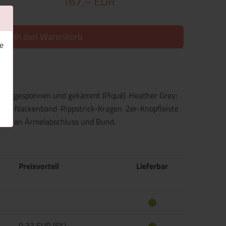
167,– EUR
In den Warenkorb
e
 ringgesponnen und gekämmt (Piqué) ·Heather Grey:
lt ·Nackenband ·Rippstrick-Kragen ·2er-Knopfleiste
naht an Ärmelabschluss und Bund.
Preisvorteil
Lieferbar
0,33 EUR (5%)