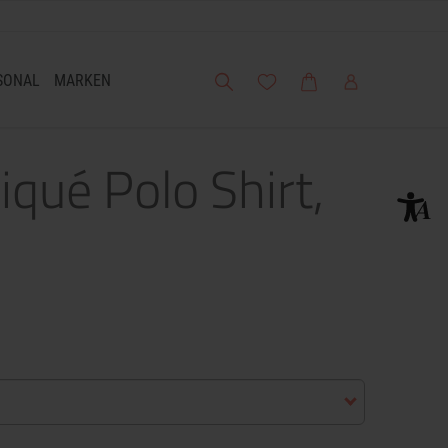
Suche
Meine Wunschliste
Warenkorb
Mein Account
SONAL
MARKEN
iqué Polo Shirt,