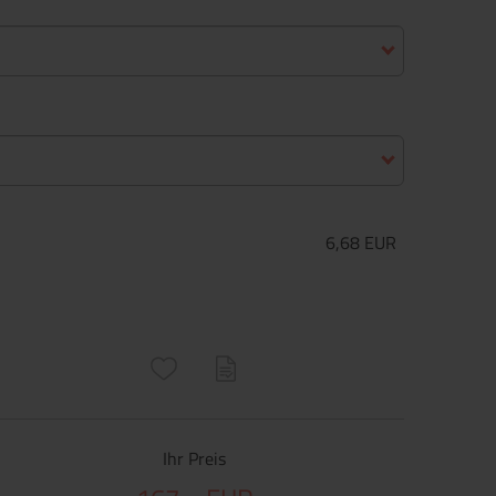
6,68 EUR
ructs\SocialSharingServiceSettings]:only_chrome#)
are\core\structs\SocialSharingServiceSettings]:formaly_twitter#)
Ihr Preis