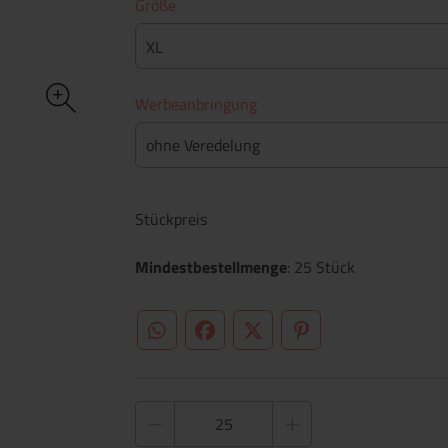
Größe
XL
Werbeanbringung
ohne Veredelung
Stückpreis
Mindestbestellmenge
: 25 Stück
WhatsApp (#[creator\plugin\share\core\st
Facebook
Twitter (#[creator\plugin\sh
Pinterest