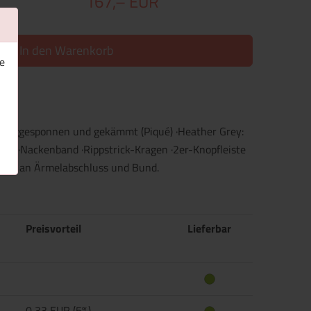
167,– EUR
In den Warenkorb
e
 ringgesponnen und gekämmt (Piqué) ·Heather Grey:
lt ·Nackenband ·Rippstrick-Kragen ·2er-Knopfleiste
naht an Ärmelabschluss und Bund.
Preisvorteil
Lieferbar
0,33 EUR (5%)