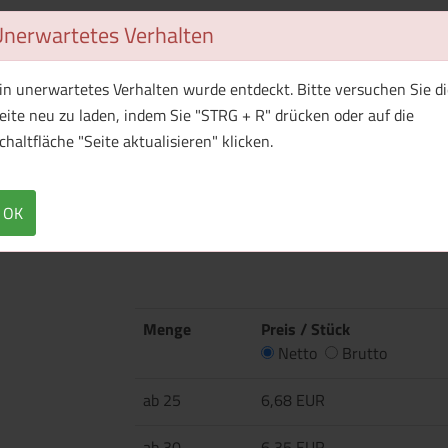
Unerwartetes Verhalten
1 Muster bestellen
in unerwartetes Verhalten wurde entdeckt. Bitte versuchen Sie di
eite neu zu laden, indem Sie "STRG + R" drücken oder auf die
chaltfläche "Seite aktualisieren" klicken.
Überblick
Technische Daten
·180 g/m² ·100% Baumwolle, vorgeschrumpft,
OK
90% Baumwolle, 10% Vikose ·Einlaufvorbehande
mit Ton-in-Ton Knöpfen ·Seitennähte ·Doppel
Menge
Preis / Stück
Netto
Brutto
ab 25
6,68 EUR
ab 30
6,35 EUR