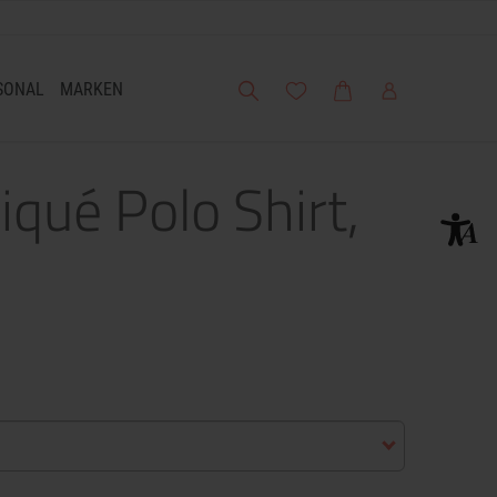
Suche
Meine Wunschliste
Warenkorb
Mein Account
SONAL
MARKEN
iqué Polo Shirt,