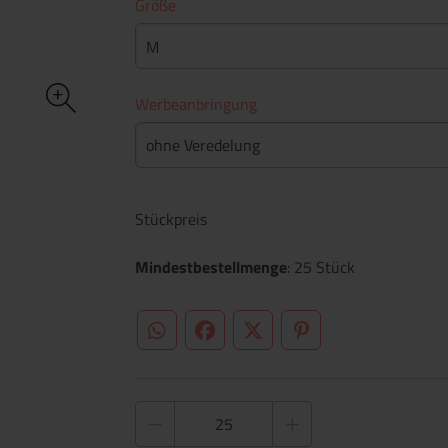
Größe
M
Werbeanbringung
ohne Veredelung
Stückpreis
Mindestbestellmenge
: 25 Stück
WhatsApp (#[creator\plugin\share\core\st
Facebook
Twitter (#[creator\plugin\sh
Pinterest