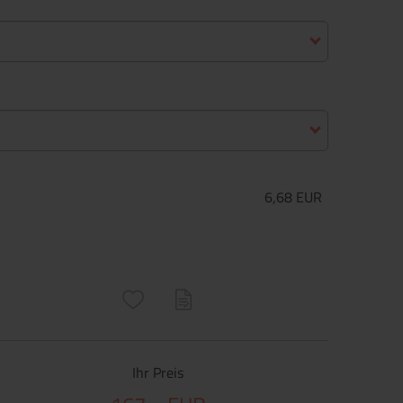
6,68 EUR
ructs\SocialSharingServiceSettings]:only_chrome#)
are\core\structs\SocialSharingServiceSettings]:formaly_twitter#)
Ihr Preis