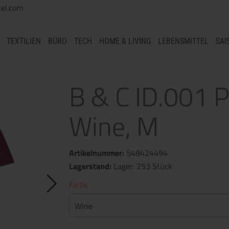
el.com
TEXTILIEN
BÜRO
TECH
HOME & LIVING
LEBENSMITTEL
SAI
B & C ID.001 P
Wine, M
Artikelnummer:
548424494
Lagerstand:
Lager: 253 Stück
Farbe
Wine