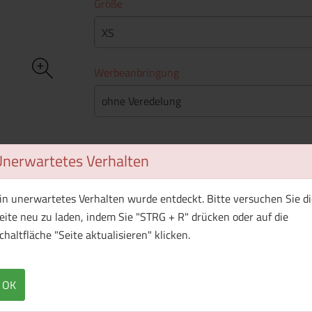
Größe
XS
Werbeanbringung
ohne Veredelung
Stückpreis
Unerwartetes Verhalten
Mindestbestellmenge
: 25 Stück
in unerwartetes Verhalten wurde entdeckt. Bitte versuchen Sie di
eite neu zu laden, indem Sie "STRG + R" drücken oder auf die
chaltfläche "Seite aktualisieren" klicken.
WhatsApp (#[creator\plugin\share\core\st
Facebook
Twitter (#[creator\plugin\sh
Pinterest
OK
Produkt ist aktuell nicht lieferbar