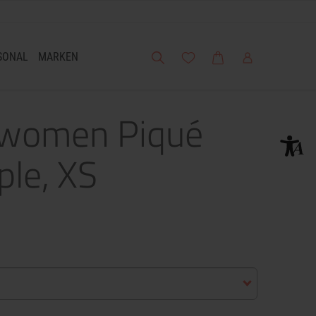
Suche
Meine Wunschliste
Warenkorb
Mein Account
SONAL
MARKEN
/women Piqué
ple, XS