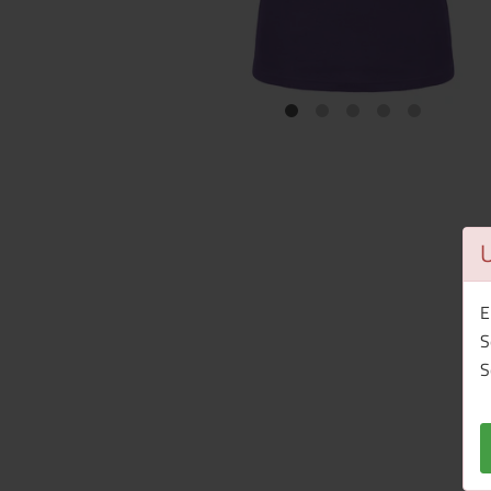
E
S
S