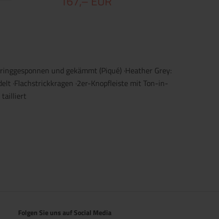
167,– EUR
 ringgesponnen und gekämmt (Piqué) ·Heather Grey:
lt ·Flachstrickkragen ·2er-Knopfleiste mit Ton-in-
tailliert
Folgen Sie uns auf Social Media