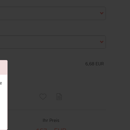
6,68 EUR
e
ructs\SocialSharingServiceSettings]:only_chrome#)
are\core\structs\SocialSharingServiceSettings]:formaly_twitter#)
Ihr Preis