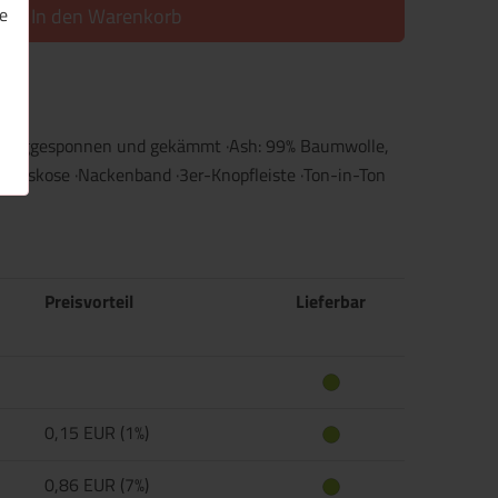
e
In den Warenkorb
 ringgesponnen und gekämmt ·Ash: 99% Baumwolle,
 Viskose ·Nackenband ·3er-Knopfleiste ·Ton-in-Ton
Preisvorteil
Lieferbar
0,15 EUR (1%)
0,86 EUR (7%)