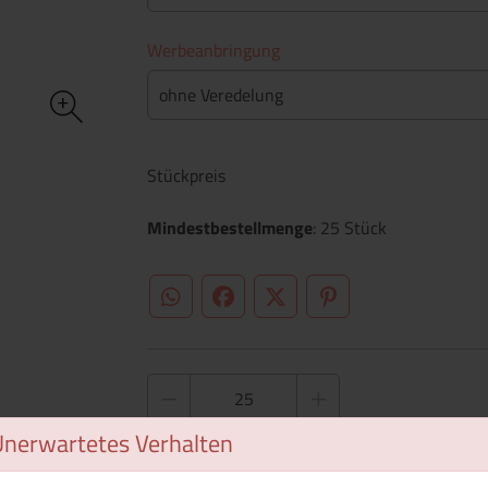
Werbeanbringung
ohne Veredelung
Stückpreis
Mindestbestellmenge
: 25 Stück
WhatsApp (#[creator\plugin\share\core\st
Facebook
Twitter (#[creator\plugin\sh
Pinterest
Unerwartetes Verhalten