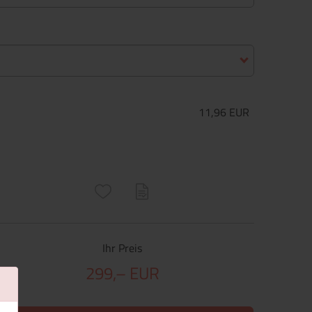
11,96 EUR
ructs\SocialSharingServiceSettings]:only_chrome#)
are\core\structs\SocialSharingServiceSettings]:formaly_twitter#)
Ihr Preis
299,– EUR