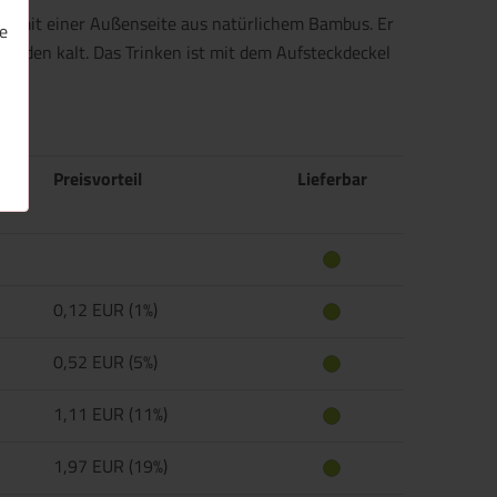
ahl mit einer Außenseite aus natürlichem Bambus. Er
e
unden kalt. Das Trinken ist mit dem Aufsteckdeckel
Preisvorteil
Lieferbar
0,12 EUR (1%)
0,52 EUR (5%)
1,11 EUR (11%)
1,97 EUR (19%)