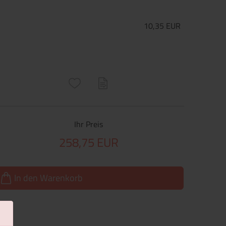
10,35 EUR
ructs\SocialSharingServiceSettings]:only_chrome#)
are\core\structs\SocialSharingServiceSettings]:formaly_twitter#)
Ihr Preis
258,75 EUR
In den Warenkorb