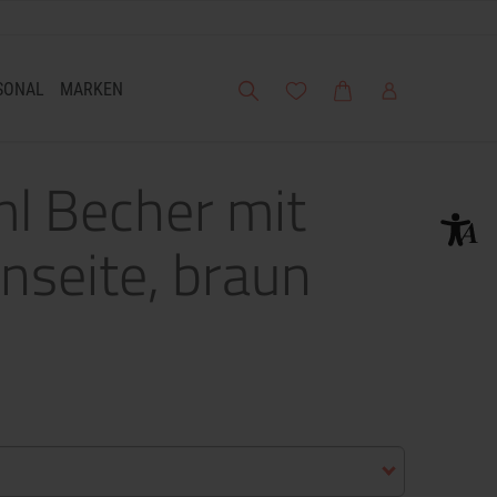
Suche
Meine Wunschliste
Warenkorb
Mein Account
SONAL
MARKEN
l Becher mit
seite, braun