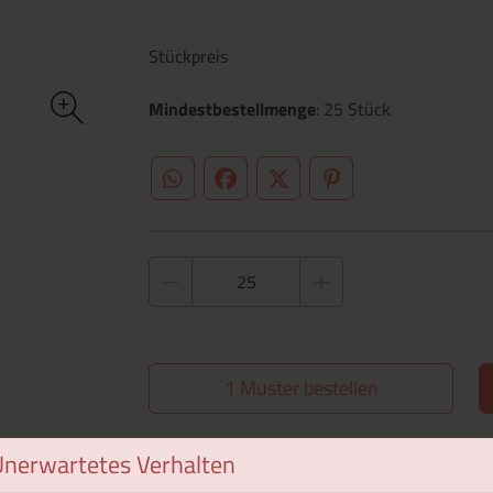
Stückpreis
Mindestbestellmenge
: 25 Stück
WhatsApp (#[creator\plugin\share\core\st
Facebook
Twitter (#[creator\plugin\sh
Pinterest
1 Muster bestellen
Unerwartetes Verhalten
Überblick
Technische Daten