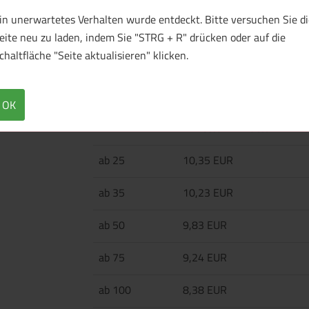
Doppelwandiger, isolierter Becher aus Edelst
in unerwartetes Verhalten wurde entdeckt. Bitte versuchen Sie di
hält Getränke bis zu 2 Stunden warm und 4 St
eite neu zu laden, indem Sie "STRG + R" drücken oder auf die
mit Schiebedeckel zum Schließen einfach.
chaltfläche "Seite aktualisieren" klicken.
OK
Menge
Preis / Stück
Netto
Brutto
ab 25
10,35 EUR
ab 35
10,23 EUR
ab 50
9,83 EUR
ab 75
9,24 EUR
ab 100
8,38 EUR