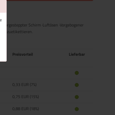
e
ch vorgesteppter Schirm ·Luftösen ·Vorgebogener
t umzuetikettieren.
Preisvorteil
Lieferbar
0,33 EUR (7%)
0,75 EUR (15%)
0,88 EUR (18%)