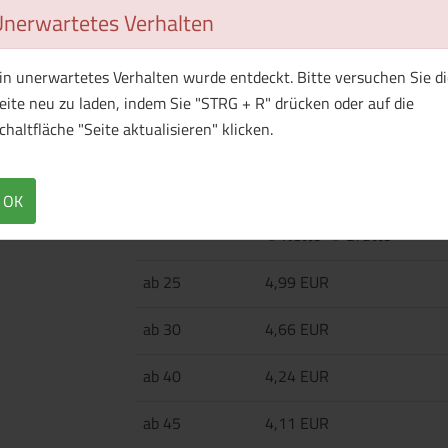
Unerwartetes Verhalten
Überblick
Technische Daten
in unerwartetes Verhalten wurde entdeckt. Bitte versuchen Sie di
·85% Polyester, 15% Baumwolle ·6-teilig ·6-fa
eite neu zu laden, indem Sie "STRG + R" drücken oder auf die
Schirm ·Verstellbarer Klemmverschluss ·Leich
chaltfläche "Seite aktualisieren" klicken.
OK
Menge
Preis / Stück
Netto
Brutto
ab 25
4,99 EUR
ab 30
4,66 EUR
ab 40
4,24 EUR
ab 45
4,11 EUR