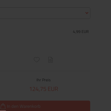
4,99 EUR
ructs\SocialSharingServiceSettings]:only_chrome#)
are\core\structs\SocialSharingServiceSettings]:formaly_twitter#)
Ihr Preis
124,75 EUR
In den Warenkorb