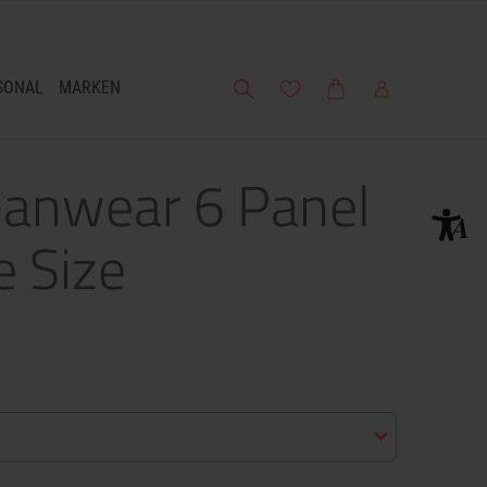
Suche
Meine Wunschliste
Warenkorb
Mein Account
SONAL
MARKEN
banwear 6 Panel
e Size