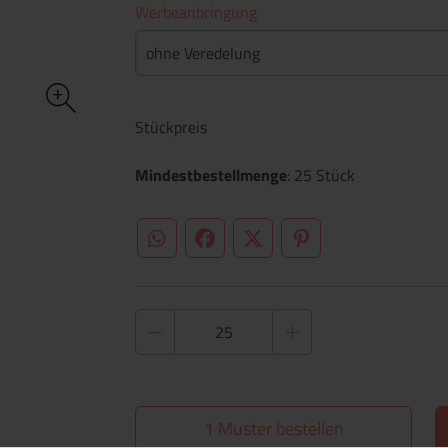
Werbeanbringung
ohne Veredelung
Stückpreis
Mindestbestellmenge
: 25 Stück
WhatsApp (#[creator\plugin\share\core\st
Facebook
Twitter (#[creator\plugin\sh
Pinterest
1 Muster bestellen