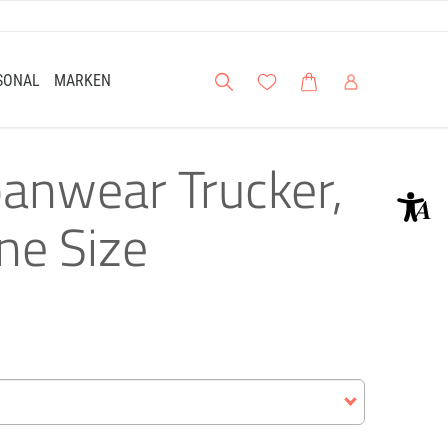
Suche
Meine Wunschliste
Warenkorb
Mein Account
SONAL
MARKEN
banwear Trucker,
ne Size