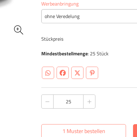
Werbeanbringung
ohne Veredelung
Stückpreis
Mindestbestellmenge
: 25 Stück
WhatsApp (#[creator\plugin\share\core\st
Facebook
Twitter (#[creator\plugin\sh
Pinterest
1 Muster bestellen