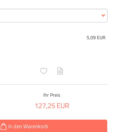
5,09 EUR
ructs\SocialSharingServiceSettings]:only_chrome#)
are\core\structs\SocialSharingServiceSettings]:formaly_twitter#)
Ihr Preis
127,25 EUR
In den Warenkorb