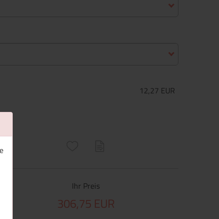
12,27 EUR
ructs\SocialSharingServiceSettings]:only_chrome#)
are\core\structs\SocialSharingServiceSettings]:formaly_twitter#)
e
Ihr Preis
306,75 EUR