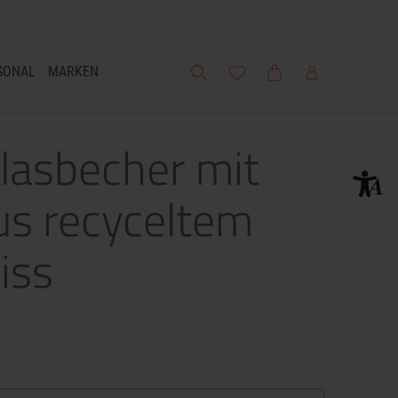
Suche
Meine Wunschliste
Warenkorb
Mein Account
SONAL
MARKEN
Glasbecher mit
s recyceltem
iss