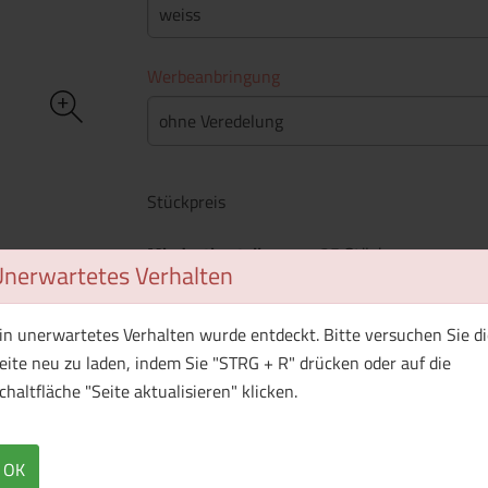
weiss
Werbeanbringung
ohne Veredelung
Stückpreis
Mindestbestellmenge
: 25 Stück
Unerwartetes Verhalten
WhatsApp (#[creator\plugin\share\core\st
Facebook
Twitter (#[creator\plugin\sh
Pinterest
in unerwartetes Verhalten wurde entdeckt. Bitte versuchen Sie di
eite neu zu laden, indem Sie "STRG + R" drücken oder auf die
chaltfläche "Seite aktualisieren" klicken.
Produkt ist aktuell nicht lieferbar
OK