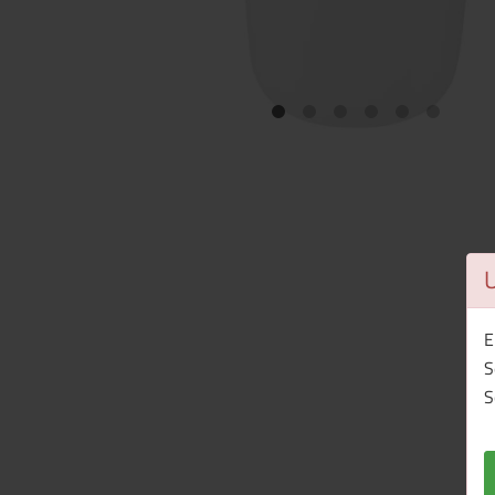
E
S
S