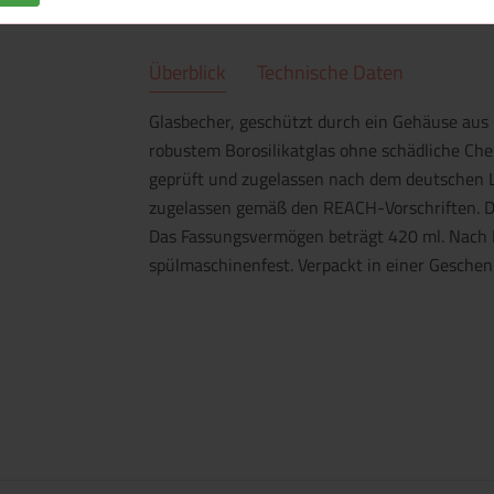
Überblick
Technische Daten
Glasbecher, geschützt durch ein Gehäuse aus 
robustem Borosilikatglas ohne schädliche Chem
geprüft und zugelassen nach dem deutschen L
zugelassen gemäß den REACH-Vorschriften. De
Das Fassungsvermögen beträgt 420 ml. Nach E
spülmaschinenfest. Verpackt in einer Geschen