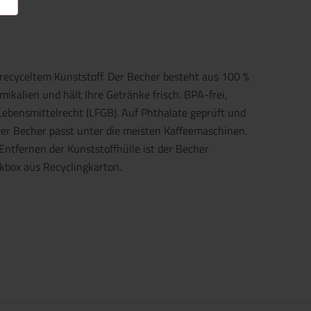
recyceltem Kunststoff. Der Becher besteht aus 100 %
ikalien und hält Ihre Getränke frisch. BPA-frei,
ebensmittelrecht (LFGB). Auf Phthalate geprüft und
r Becher passt unter die meisten Kaffeemaschinen.
ntfernen der Kunststoffhülle ist der Becher
kbox aus Recyclingkarton.