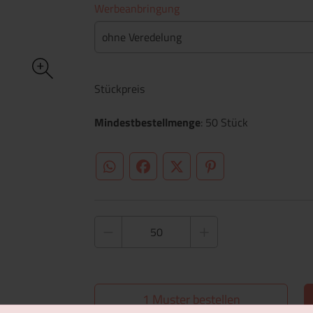
Werbeanbringung
ohne Veredelung
Stückpreis
Mindestbestellmenge
: 50 Stück
WhatsApp (#[creator\plugin\share\core\st
Facebook
Twitter (#[creator\plugin\sh
Pinterest
1 Muster bestellen