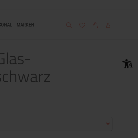
Suche
Meine Wunschliste
Warenkorb
Mein Account
SONAL
MARKEN
Glas-
 schwarz