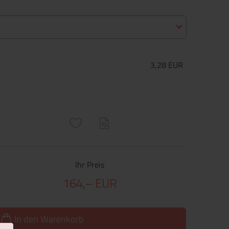
3,28 EUR
ructs\SocialSharingServiceSettings]:only_chrome#)
are\core\structs\SocialSharingServiceSettings]:formaly_twitter#)
Ihr Preis
164,– EUR
In den Warenkorb