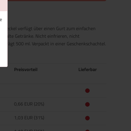
e
r Deckel verfügt über einen Gurt zum einfachen
 kalte Getränke. Nicht einfrieren, nicht
eträgt 500 ml. Verpackt in einer Geschenkschachtel.
Preisvorteil
Lieferbar
0,66 EUR (20%)
1,03 EUR (31%)