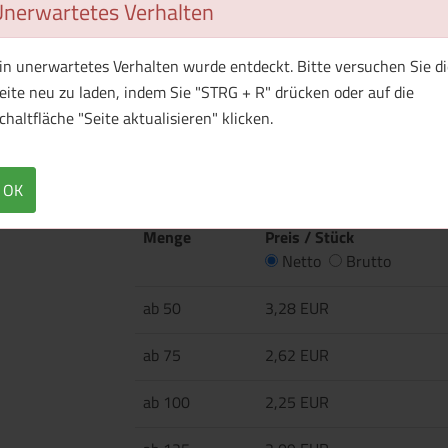
Unerwartetes Verhalten
Überblick
Technische Daten
in unerwartetes Verhalten wurde entdeckt. Bitte versuchen Sie di
eite neu zu laden, indem Sie "STRG + R" drücken oder auf die
Einwandige Glasflasche mit Schraubdeckel. De
chaltfläche "Seite aktualisieren" klicken.
Tragen sowie eine Neoprenhülle. Empfohlen für
Mikrowellengeeignet. Das Fassungsvermögen b
OK
Menge
Preis / Stück
Netto
Brutto
ab 50
3,28 EUR
ab 75
2,62 EUR
ab 100
2,25 EUR