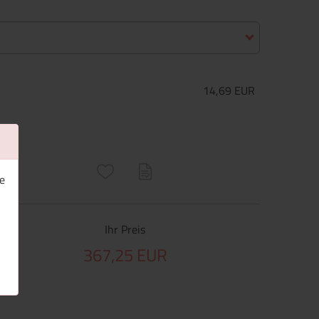
14,69 EUR
ructs\SocialSharingServiceSettings]:only_chrome#)
are\core\structs\SocialSharingServiceSettings]:formaly_twitter#)
e
Ihr Preis
367,25 EUR