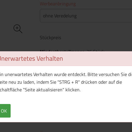
Werbeanbringung
ohne Veredelung
Stückpreis
Mindestbestellmenge
: 25 Stück
Unerwartetes Verhalten
WhatsApp (#[creator\plugin\share\core\st
Facebook
Twitter (#[creator\plugin\sh
Pinterest
in unerwartetes Verhalten wurde entdeckt. Bitte versuchen Sie di
eite neu zu laden, indem Sie "STRG + R" drücken oder auf die
chaltfläche "Seite aktualisieren" klicken.
Produkt ist aktuell nicht lieferbar
OK