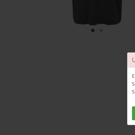
E
S
S