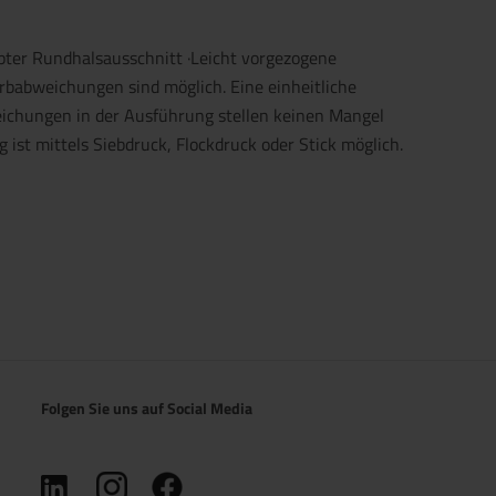
pter Rundhalsausschnitt ·Leicht vorgezogene
rbabweichungen sind möglich. Eine einheitliche
eichungen in der Ausführung stellen keinen Mangel
 ist mittels Siebdruck, Flockdruck oder Stick möglich.
Folgen Sie uns auf Social Media
(öffnet in neuem Tab)
(öffnet in neuem Tab)
(öffnet in neuem Tab)