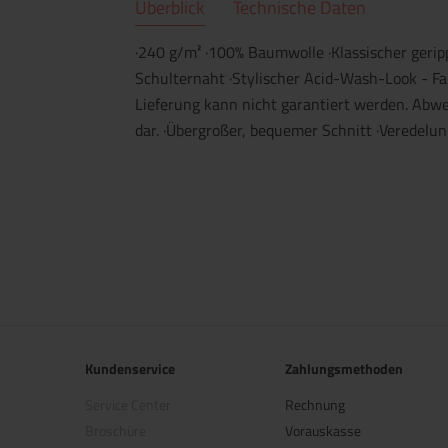
Überblick
Technische Daten
·240 g/m² ·100% Baumwolle ·Klassischer gerip
Schulternaht ·Stylischer Acid-Wash-Look - Fa
Lieferung kann nicht garantiert werden. Abw
dar. ·Übergroßer, bequemer Schnitt ·Veredelung
Kundenservice
Zahlungsmethoden
Service Center
Rechnung
Broschüre
Vorauskasse