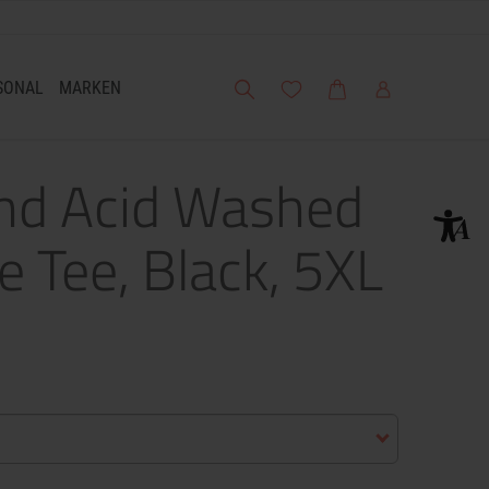
Suche
Meine Wunschliste
Warenkorb
Mein Account
SONAL
MARKEN
and Acid Washed
 Tee, Black, 5XL