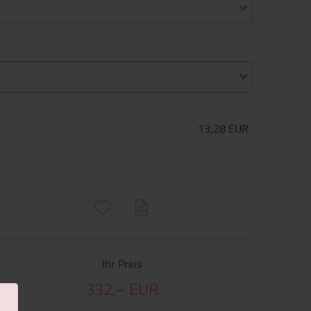
13,28 EUR
ructs\SocialSharingServiceSettings]:only_chrome#)
are\core\structs\SocialSharingServiceSettings]:formaly_twitter#)
Ihr Preis
332,– EUR