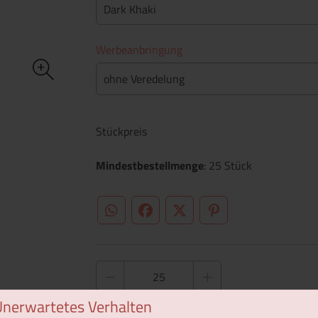
Dark Khaki
Werbeanbringung
ohne Veredelung
Stückpreis
Mindestbestellmenge
: 25 Stück
WhatsApp (#[creator\plugin\share\core\st
Facebook
Twitter (#[creator\plugin\sh
Pinterest
Unerwartetes Verhalten