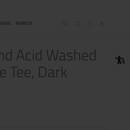
Suche
Meine Wunschliste
Warenkorb
Mein Account
SONAL
MARKEN
and Acid Washed
e Tee, Dark