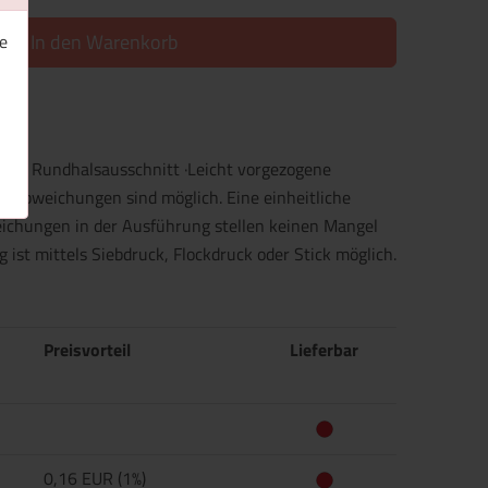
In den Warenkorb
e
pter Rundhalsausschnitt ·Leicht vorgezogene
rbabweichungen sind möglich. Eine einheitliche
eichungen in der Ausführung stellen keinen Mangel
 ist mittels Siebdruck, Flockdruck oder Stick möglich.
Preisvorteil
Lieferbar
0,16 EUR (1%)