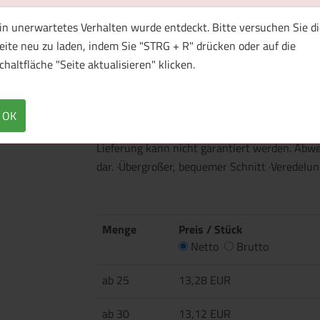
1 Muster bestellen
in unerwartetes Verhalten wurde entdeckt. Bitte versuchen Sie di
eite neu zu laden, indem Sie "STRG + R" drücken oder auf die
chaltfläche "Seite aktualisieren" klicken.
Überblick
Technische Daten
·240 g/m² ·100% Baumwolle ·Klassischer gerip
OK
Schulternaht ·Stylischer Acid-Wash-Look - Fa
Lieferung kann nicht garantiert werden. Abw
dar. ·Übergroßer, bequemer Schnitt ·Veredelung
Menge
Preis / Stück
Netto
Brutto
ab 25
13,28 EUR
ab 30
13,12 EUR