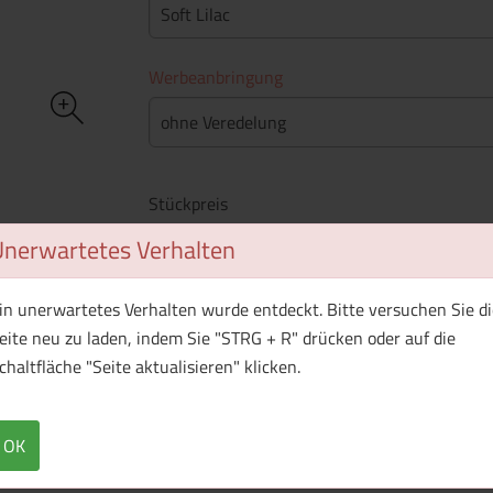
Soft Lilac
Werbeanbringung
ohne Veredelung
Stückpreis
Unerwartetes Verhalten
Mindestbestellmenge
: 25 Stück
in unerwartetes Verhalten wurde entdeckt. Bitte versuchen Sie di
WhatsApp (#[creator\plugin\share\core\st
Facebook
Twitter (#[creator\plugin\sh
Pinterest
eite neu zu laden, indem Sie "STRG + R" drücken oder auf die
chaltfläche "Seite aktualisieren" klicken.
Produkt ist aktuell nicht lieferbar
OK