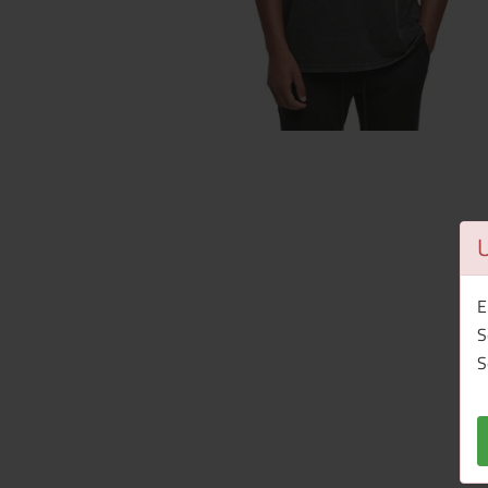
E
S
S