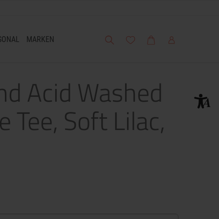
Suche
Meine Wunschliste
Warenkorb
Mein Account
SONAL
MARKEN
and Acid Washed
 Tee, Soft Lilac,