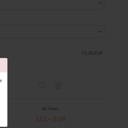
13,28 EUR
e
ructs\SocialSharingServiceSettings]:only_chrome#)
are\core\structs\SocialSharingServiceSettings]:formaly_twitter#)
Ihr Preis
332,– EUR