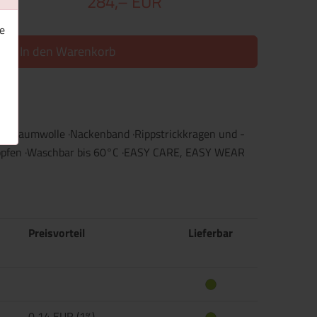
284,– EUR
e
In den Warenkorb
35% Baumwolle ·Nackenband ·Rippstrickkragen und -
nöpfen ·Waschbar bis 60°C ·EASY CARE, EASY WEAR
Preisvorteil
Lieferbar
0,14 EUR (1%)