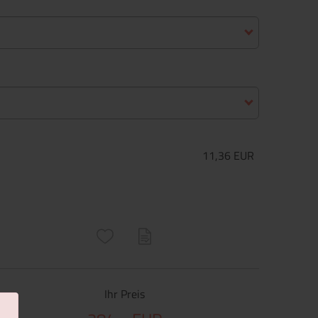
11,36 EUR
ructs\SocialSharingServiceSettings]:only_chrome#)
are\core\structs\SocialSharingServiceSettings]:formaly_twitter#)
Ihr Preis