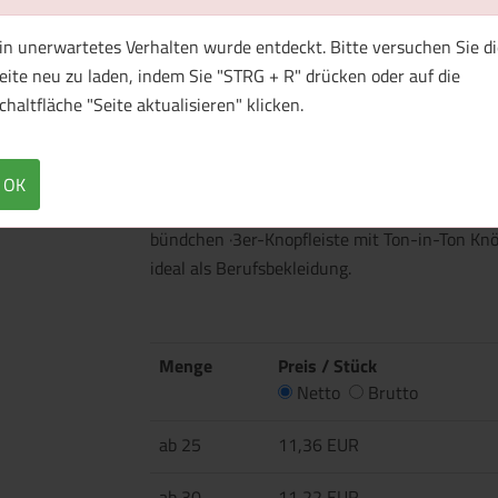
in unerwartetes Verhalten wurde entdeckt. Bitte versuchen Sie di
eite neu zu laden, indem Sie "STRG + R" drücken oder auf die
1 Muster bestellen
chaltfläche "Seite aktualisieren" klicken.
Überblick
Technische Daten
OK
·180 g/m² (White: 170 g/m²) ·65% Polyester, 
bündchen ·3er-Knopfleiste mit Ton-in-Ton K
ideal als Berufsbekleidung.
Menge
Preis / Stück
Netto
Brutto
ab 25
11,36 EUR
ab 30
11,22 EUR