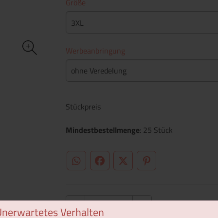
Größe
3XL
Werbeanbringung
ohne Veredelung
Stückpreis
Mindestbestellmenge
: 25 Stück
WhatsApp (#[creator\plugin\share\core\st
Facebook
Twitter (#[creator\plugin\sh
Pinterest
Unerwartetes Verhalten