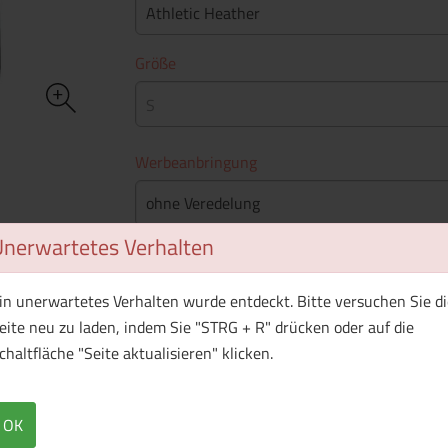
Athletic Heather
Größe
S
Werbeanbringung
ohne Veredelung
Unerwartetes Verhalten
Stückpreis
in unerwartetes Verhalten wurde entdeckt. Bitte versuchen Sie di
Mindestbestellmenge
: 25 Stück
eite neu zu laden, indem Sie "STRG + R" drücken oder auf die
chaltfläche "Seite aktualisieren" klicken.
WhatsApp (#[creator\plugin\share\core\st
Facebook
Twitter (#[creator\plugin\sh
Pinterest
OK