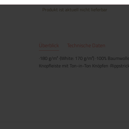
Produkt ist aktuell nicht lieferbar
Überblick
Technische Daten
·180 g/m² ·(White: 170 g/m²) ·100% Baumwolle
Knopfleiste mit Ton-in-Ton Knöpfen ·Rippstr