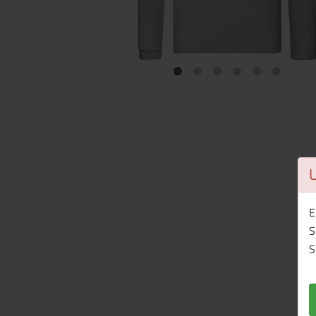
E
S
S