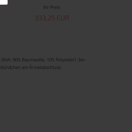
Ihr Preis
333,25 EUR
 (Ash: 90% Baumwolle, 10% Polyester) ·3er-
ickbündchen am Ärmelabschluss.