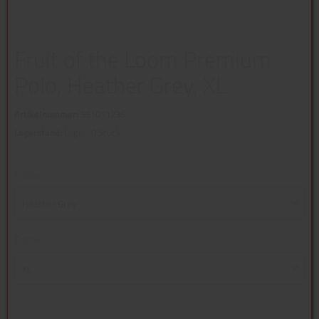
Fruit of the Loom Premium
Polo, Heather Grey, XL
Artikelnummer:
551011236
Lagerstand:
Lager: 0 Stück
Farbe
Heather Grey
Größe
XL