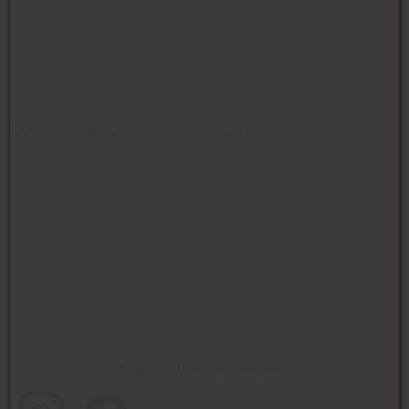
Datenschutz
Kontakt
Barrierefreiheitserklärung
Karriere
Zahlungsmethoden
Mein Konto
Sofortüberweisung (KLARNA)
Registrieren
Paypal
Anmelden
Passwort vergessen?
Mein Konto
Folgen Sie uns auf Social Media
(öffnet in neuem Tab)
(öffnet in neuem Tab)