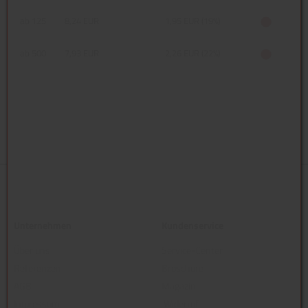
ab 125
8,24 EUR
1,95 EUR (19%)
ab 500
7,93 EUR
2,26 EUR (22%)
Unternehmen
Kundenservice
Über uns
Service-Center
Referenzen
Broschüre
AGB
Magazin
Impressum
Widerruf