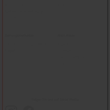
Datenschutz
Kontakt
Barrierefreiheitserklärung
Karriere
Zahlungsmethoden
Mein Konto
Sofortüberweisung (KLARNA)
Registrieren
Paypal
Anmelden
Passwort vergessen?
Mein Konto
Folgen Sie uns auf Social Media
(öffnet in neuem Tab)
(öffnet in neuem Tab)