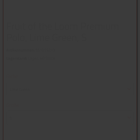
Fruit of the Loom Premium
Polo, Lime Green, S
Artikelnummer:
551015213
Lagerstand:
Lager: 40 Stück
Farbe
Lime Green
Größe
S