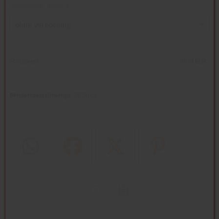
Werbeanbringung
ohne Veredelung
Stückpreis
10,19 EUR
Mindestbestellmenge
: 25 Stück
WhatsApp (#[creator\plugin\share\core\structs\SocialSharingServi
Facebook
Twitter (#[creator\plugin\share\core
Pinterest