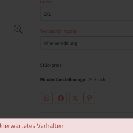
Größe
2XL
Werbeanbringung
ohne Veredelung
Stückpreis
Mindestbestellmenge
: 25 Stück
WhatsApp (#[creator\plugin\share\core\st
Facebook
Twitter (#[creator\plugin\sh
Pinterest
Unerwartetes Verhalten