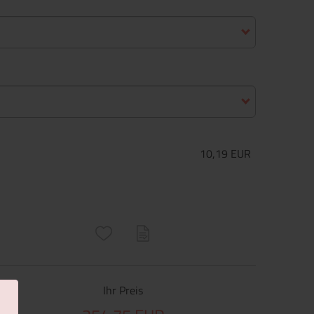
10,19 EUR
ructs\SocialSharingServiceSettings]:only_chrome#)
are\core\structs\SocialSharingServiceSettings]:formaly_twitter#)
Ihr Preis