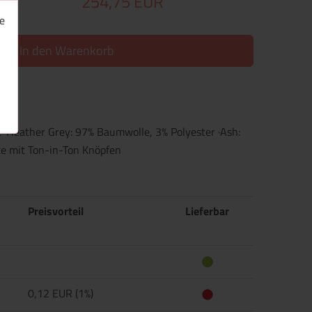
254,75 EUR
e
In den Warenkorb
 ·Heather Grey: 97% Baumwolle, 3% Polyester ·Ash:
te mit Ton-in-Ton Knöpfen
Preisvorteil
Lieferbar
0,12 EUR (1%)