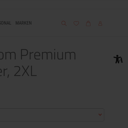
Suche
Meine Wunschliste
Warenkorb
Mein Account
SONAL
MARKEN
Loom Premium
r, 2XL