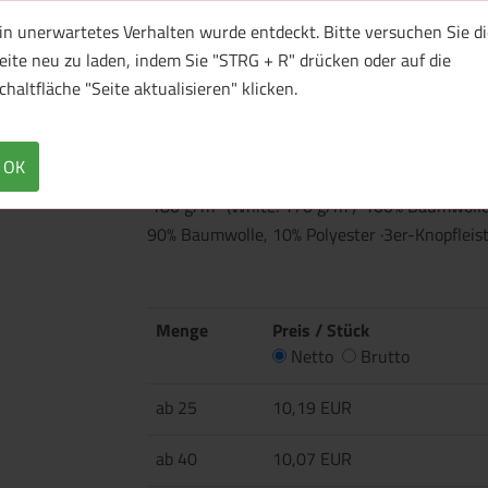
in unerwartetes Verhalten wurde entdeckt. Bitte versuchen Sie di
eite neu zu laden, indem Sie "STRG + R" drücken oder auf die
1 Muster bestellen
chaltfläche "Seite aktualisieren" klicken.
Überblick
Technische Daten
OK
·180 g/m² ·(White: 170 g/m²) ·100% Baumwolle
90% Baumwolle, 10% Polyester ·3er-Knopfleis
Menge
Preis / Stück
Netto
Brutto
ab 25
10,19 EUR
ab 40
10,07 EUR