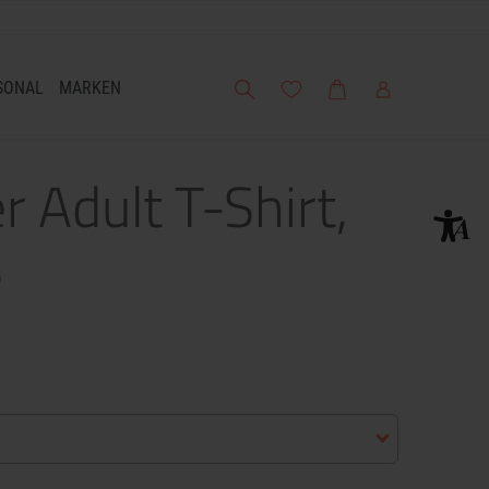
Suche
Meine Wunschliste
Warenkorb
Mein Account
SONAL
MARKEN
 Adult T-Shirt,
S