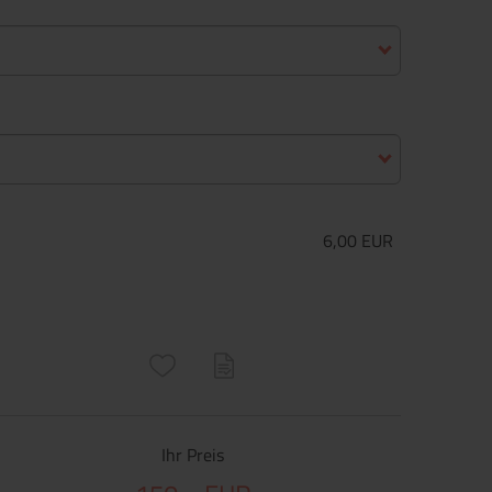
6,00 EUR
ructs\SocialSharingServiceSettings]:only_chrome#)
are\core\structs\SocialSharingServiceSettings]:formaly_twitter#)
Ihr Preis