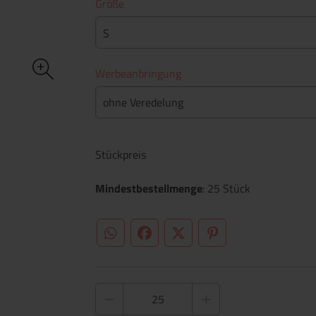
Größe
S
Werbeanbringung
ohne Veredelung
Stückpreis
Mindestbestellmenge
: 25 Stück
WhatsApp (#[creator\plugin\share\core\st
Facebook
Twitter (#[creator\plugin\sh
Pinterest