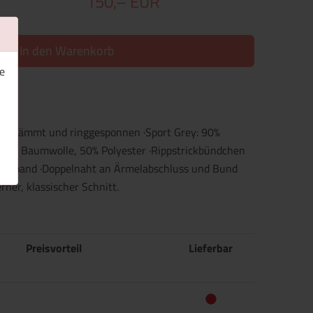
150,– EUR
In den Warenkorb
e
, gekämmt und ringgesponnen ·Sport Grey: 90%
 50% Baumwolle, 50% Polyester ·Rippstrickbündchen
ckenband ·Doppelnaht an Ärmelabschluss und Bund
ner, klassischer Schnitt.
Preisvorteil
Lieferbar