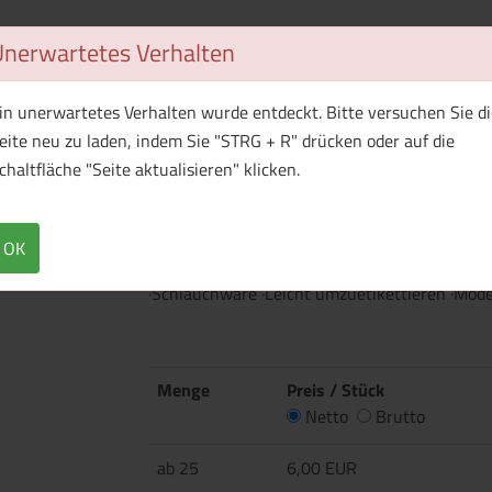
Unerwartetes Verhalten
1 Muster bestellen
in unerwartetes Verhalten wurde entdeckt. Bitte versuchen Sie di
eite neu zu laden, indem Sie "STRG + R" drücken oder auf die
Überblick
Technische Daten
chaltfläche "Seite aktualisieren" klicken.
·203 g/m² ·White: 193 g/m² ·100% Baumwolle
Baumwolle, 10% Polyester ·Graphite Heather:
OK
am Halsausschnitt ·Schulter-zu-Schulter Na
·Schlauchware ·Leicht umzuetikettieren ·Moder
Menge
Preis / Stück
Netto
Brutto
ab 25
6,00 EUR