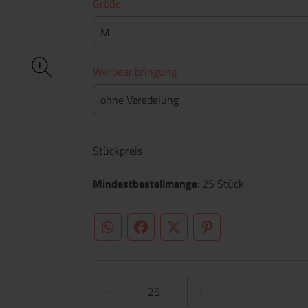
Größe
M
Werbeanbringung
ohne Veredelung
Stückpreis
Mindestbestellmenge
: 25 Stück
WhatsApp (#[creator\plugin\share\core\st
Facebook
Twitter (#[creator\plugin\sh
Pinterest