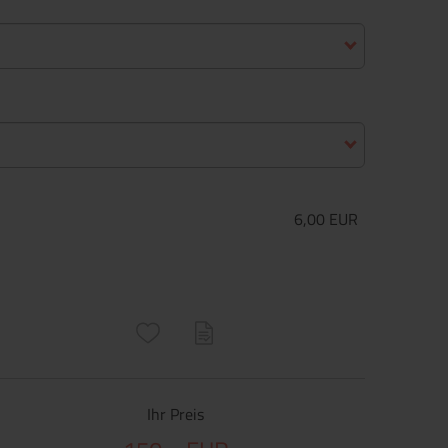
6,00 EUR
ructs\SocialSharingServiceSettings]:only_chrome#)
are\core\structs\SocialSharingServiceSettings]:formaly_twitter#)
Ihr Preis