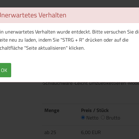
Unerwartetes Verhalten
1 Muster bestellen
in unerwartetes Verhalten wurde entdeckt. Bitte versuchen Sie di
eite neu zu laden, indem Sie "STRG + R" drücken oder auf die
Überblick
Technische Daten
chaltfläche "Seite aktualisieren" klicken.
·203 g/m² ·White: 193 g/m² ·100% Baumwolle
Baumwolle, 10% Polyester ·Graphite Heather:
OK
am Halsausschnitt ·Schulter-zu-Schulter Na
·Schlauchware ·Leicht umzuetikettieren ·Moder
Menge
Preis / Stück
Netto
Brutto
ab 25
6,00 EUR