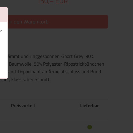
150,– EUR
In den Warenkorb
e
, gekämmt und ringgesponnen ·Sport Grey: 90%
 50% Baumwolle, 50% Polyester ·Rippstrickbündchen
ckenband ·Doppelnaht an Ärmelabschluss und Bund
ner, klassischer Schnitt.
Preisvorteil
Lieferbar