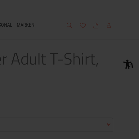
Suche
Meine Wunschliste
Warenkorb
Mein Account
SONAL
MARKEN
 Adult T-Shirt,
M