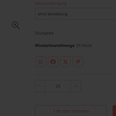
Werbeanbringung
ohne Veredelung
Stückpreis
Mindestbestellmenge
: 25 Stück
WhatsApp (#[creator\plugin\share\core\st
Facebook
Twitter (#[creator\plugin\sh
Pinterest
1 Muster bestellen