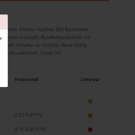
sponnen ·Athletic Heather: 90% Baumwolle
lyester (recycelt) ·Rundhalsausschnitt mit
e
tikett ·Schulter-zu-Schulter-Band ·Glatte
ale Druckklarheit ·Classic Fit
Preisvorteil
Lieferbar
0,33 EUR (7%)
0,75 EUR (17%)