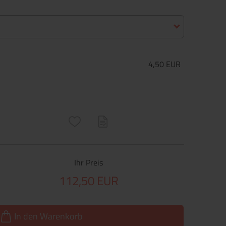
4,50 EUR
ructs\SocialSharingServiceSettings]:only_chrome#)
are\core\structs\SocialSharingServiceSettings]:formaly_twitter#)
Ihr Preis
112,50 EUR
In den Warenkorb