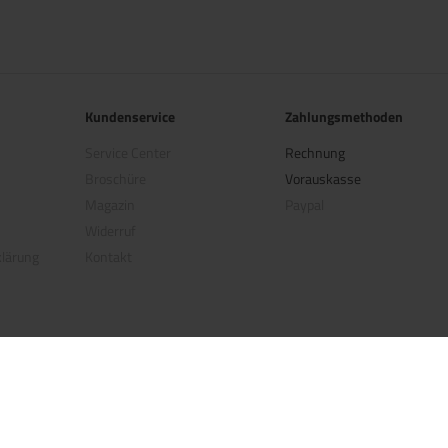
Kundenservice
Zahlungsmethoden
Service Center
Rechnung
Broschüre
Vorauskasse
Magazin
Paypal
Widerruf
klärung
Kontakt