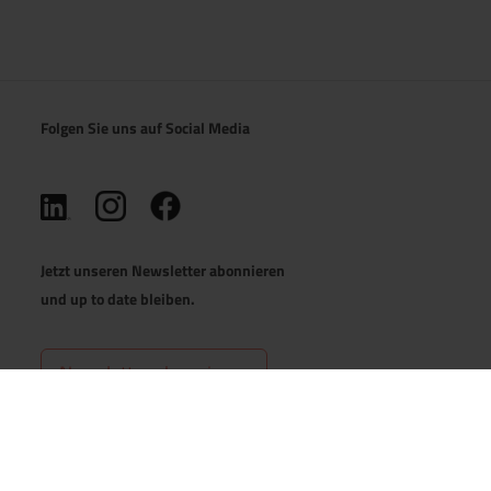
Folgen Sie uns auf Social Media
(öffnet in neuem Tab)
(öffnet in neuem Tab)
(öffnet in neuem Tab)
Jetzt unseren Newsletter abonnieren
und up to date bleiben.
Newsletter abonnieren