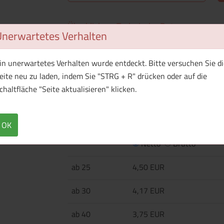
Überblick
Technische Daten
Unerwartetes Verhalten
·150 g/m² ·100% Baumwolle, gekämmt, ringge
(gekämmte ringgesponnene Baumwolle), 10% Po
in unerwartetes Verhalten wurde entdeckt. Bitte versuchen Sie di
elastischem Rippbündchen ·Tear-away Nackene
eite neu zu laden, indem Sie "STRG + R" drücken oder auf die
Oberfläche und dichtes Jerseygewebe für optim
chaltfläche "Seite aktualisieren" klicken.
OK
Menge
Preis / Stück
Netto
Brutto
ab 25
4,50 EUR
ab 30
4,17 EUR
ab 40
3,75 EUR