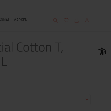
Suche
Meine Wunschliste
Warenkorb
Mein Account
SONAL
MARKEN
ial Cotton T,
 L