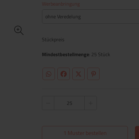
Werbeanbringung
ohne Veredelung
Stückpreis
Mindestbestellmenge
: 25 Stück
WhatsApp (#[creator\plugin\share\core\st
Facebook
Twitter (#[creator\plugin\sh
Pinterest
1 Muster bestellen