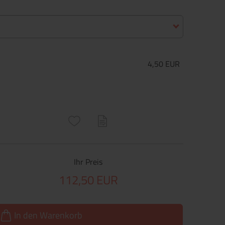
4,50 EUR
ructs\SocialSharingServiceSettings]:only_chrome#)
are\core\structs\SocialSharingServiceSettings]:formaly_twitter#)
Ihr Preis
112,50 EUR
In den Warenkorb