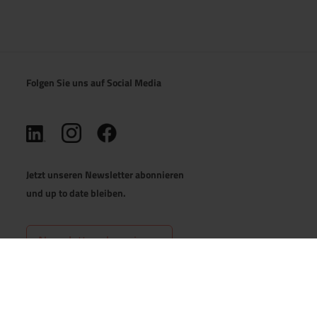
Folgen Sie uns auf Social Media
(öffnet in neuem Tab)
(öffnet in neuem Tab)
(öffnet in neuem Tab)
Jetzt unseren Newsletter abonnieren
und up to date bleiben.
Newsletter abonnieren