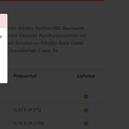
sponnen ·Athletic Heather: 90% Baumwolle
lyester (recycelt) ·Rundhalsausschnitt mit
e
tikett ·Schulter-zu-Schulter-Band ·Glatte
ale Druckklarheit ·Classic Fit
Preisvorteil
Lieferbar
0,33 EUR (7%)
0,75 EUR (17%)