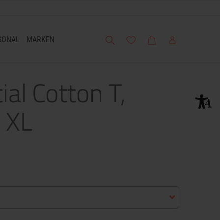
Suche
Meine Wunschliste
Warenkorb
Mein Account
SONAL
MARKEN
ial Cotton T,
, XL