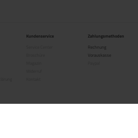
Kundenservice
Zahlungsmethoden
Service Center
Rechnung
Broschüre
Vorauskasse
Magazin
Paypal
Widerruf
klärung
Kontakt