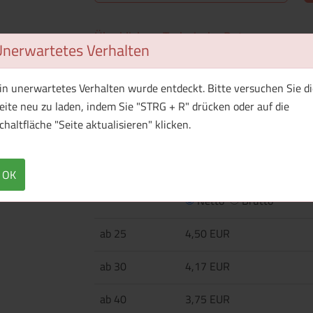
Überblick
Technische Daten
Unerwartetes Verhalten
·150 g/m² ·100% Baumwolle, gekämmt, ringge
(gekämmte ringgesponnene Baumwolle), 10% Po
in unerwartetes Verhalten wurde entdeckt. Bitte versuchen Sie di
elastischem Rippbündchen ·Tear-away Nackene
eite neu zu laden, indem Sie "STRG + R" drücken oder auf die
Oberfläche und dichtes Jerseygewebe für optim
chaltfläche "Seite aktualisieren" klicken.
OK
Menge
Preis / Stück
Netto
Brutto
ab 25
4,50 EUR
ab 30
4,17 EUR
ab 40
3,75 EUR