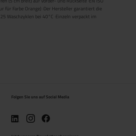
ifen (5 cm breit) auf Vorder- und Rückseite ·EN ISO
für Farbe Orange) ·Der Hersteller garantiert die
 25 Waschzyklen bei 40°C ·Einzeln verpackt im
Folgen Sie uns auf Social Media
(öffnet in neuem Tab)
(öffnet in neuem Tab)
(öffnet in neuem Tab)