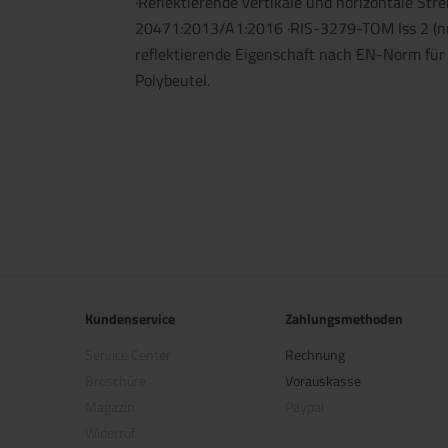
·Reflektierende vertikale und horizontale Stre
20471:2013/A1:2016 ·RIS-3279-TOM Iss 2 (nur 
reflektierende Eigenschaft nach EN-Norm für
Polybeutel.
Kundenservice
Zahlungsmethoden
Service Center
Rechnung
Broschüre
Vorauskasse
Magazin
Paypal
Widerruf