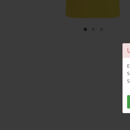
E
S
S