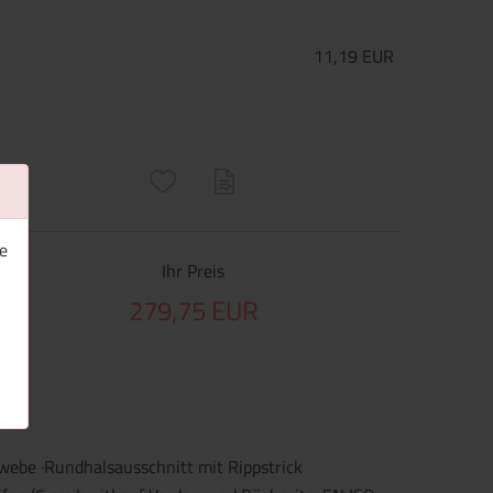
11,19 EUR
ructs\SocialSharingServiceSettings]:only_chrome#)
are\core\structs\SocialSharingServiceSettings]:formaly_twitter#)
e
Ihr Preis
279,75 EUR
webe ·Rundhalsausschnitt mit Rippstrick