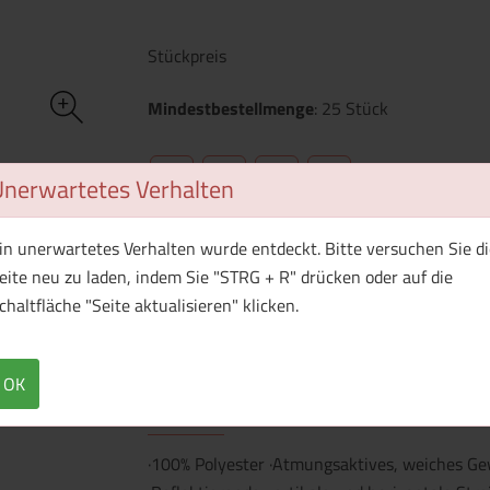
Stückpreis
Mindestbestellmenge
: 25 Stück
Unerwartetes Verhalten
WhatsApp (#[creator\plugin\share\core\st
Facebook
Twitter (#[creator\plugin\sh
Pinterest
in unerwartetes Verhalten wurde entdeckt. Bitte versuchen Sie di
eite neu zu laden, indem Sie "STRG + R" drücken oder auf die
Produkt ist aktuell nicht lieferbar
chaltfläche "Seite aktualisieren" klicken.
OK
Überblick
Technische Daten
·100% Polyester ·Atmungsaktives, weiches Ge