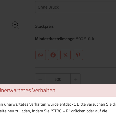
Ohne Druck
Stückpreis
Mindestbestellmenge
: 500 Stück
WhatsApp (#[creator\plugin\share\core\st
Facebook
Twitter (#[creator\plugin\sh
Pinterest
Unerwartetes Verhalten
1 Muster bestellen
in unerwartetes Verhalten wurde entdeckt. Bitte versuchen Sie di
eite neu zu laden, indem Sie "STRG + R" drücken oder auf die