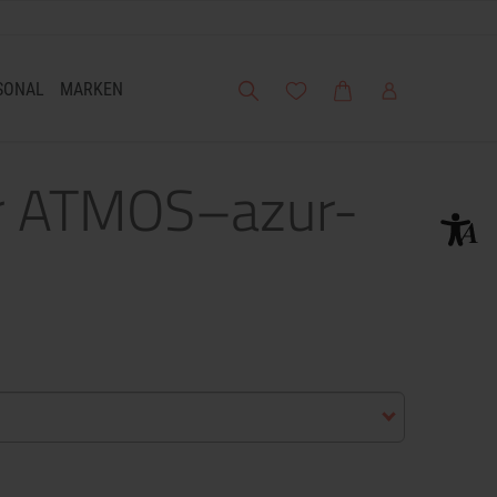
Suche
Meine Wunschliste
Warenkorb
Mein Account
SONAL
MARKEN
er ATMOS–azur-