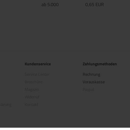
ab 5.000
0,65 EUR
Kundenservice
Zahlungsmethoden
Service Center
Rechnung
Broschüre
Vorauskasse
Magazin
Paypal
Widerruf
klärung
Kontakt