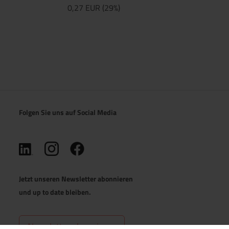
0,27 EUR (29%)
Folgen Sie uns auf Social Media
(öffnet in neuem Tab)
(öffnet in neuem Tab)
(öffnet in neuem Tab)
Jetzt unseren Newsletter abonnieren
und up to date bleiben.
Newsletter abonnieren