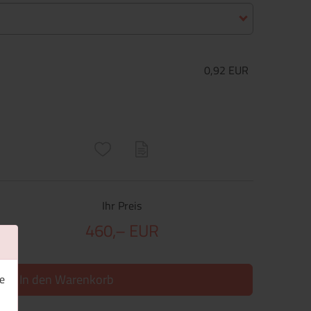
0,92 EUR
ructs\SocialSharingServiceSettings]:only_chrome#)
are\core\structs\SocialSharingServiceSettings]:formaly_twitter#)
Ihr Preis
460,– EUR
In den Warenkorb
e