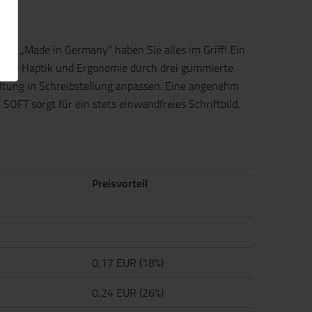
eit „Made in Germany“ haben Sie alles im Griff! Ein
ne tolle Haptik und Ergonomie durch drei gummierte
haltung in Schreibstellung anpassen. Eine angenehm
FT sorgt für ein stets einwandfreies Schriftbild.
Preisvorteil
0,17 EUR (18%)
0,24 EUR (26%)