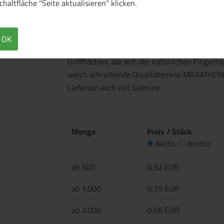
chaltfläche "Seite aktualisieren" klicken.
Überblick
Technische Daten
Mit dieser wertigen Druckkugelschreiber-Neuh
OK
völlig neu gestalteter Griffbereich bietet ei
Griffflächen, die sich der natürlichen Finger
weich schreibende Qualitätsmine MARATHON SO
Lieferbar auch mit Gelmine.
Menge
Preis / Stück
Netto
Brutto
ab 500
0,92 EUR
ab 1.000
0,75 EUR
ab 2.000
0,68 EUR