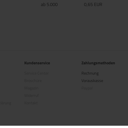
ab 5.000
0,65 EUR
Kundenservice
Zahlungsmethoden
Service Center
Rechnung
Broschüre
Vorauskasse
Magazin
Paypal
Widerruf
klärung
Kontakt