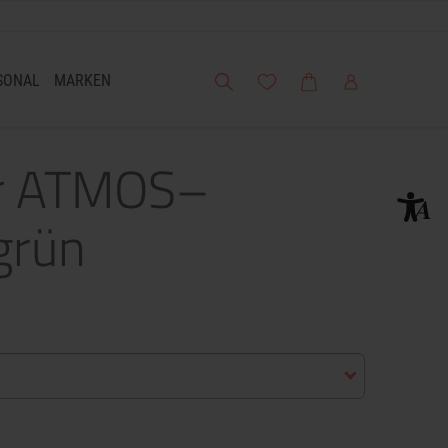
Suche
Meine Wunschliste
Warenkorb
Mein Account
SONAL
MARKEN
er ATMOS–
grün