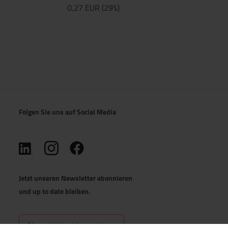
0,27 EUR (29%)
Folgen Sie uns auf Social Media
(öffnet in neuem Tab)
(öffnet in neuem Tab)
(öffnet in neuem Tab)
Jetzt unseren Newsletter abonnieren
und up to date bleiben.
Newsletter abonnieren