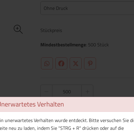
Ohne Druck
Stückpreis
Mindestbestellmenge
: 500 Stück
WhatsApp (#[creator\plugin\share\core\st
Facebook
Twitter (#[creator\plugin\sh
Pinterest
Unerwartetes Verhalten
1 Muster bestellen
in unerwartetes Verhalten wurde entdeckt. Bitte versuchen Sie di
eite neu zu laden, indem Sie "STRG + R" drücken oder auf die