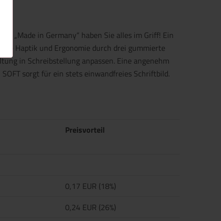
eit „Made in Germany“ haben Sie alles im Griff! Ein
ne tolle Haptik und Ergonomie durch drei gummierte
haltung in Schreibstellung anpassen. Eine angenehm
FT sorgt für ein stets einwandfreies Schriftbild.
Preisvorteil
0,17 EUR (18%)
0,24 EUR (26%)