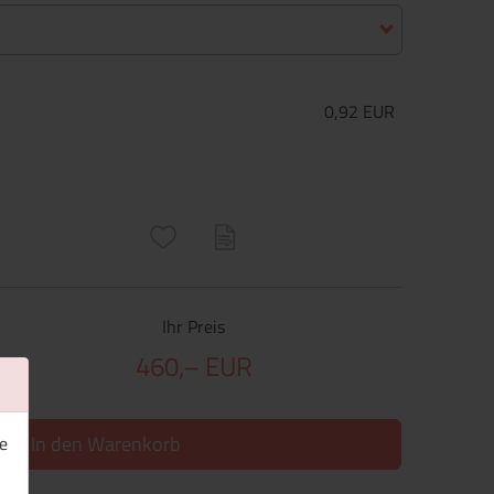
0,92 EUR
ructs\SocialSharingServiceSettings]:only_chrome#)
are\core\structs\SocialSharingServiceSettings]:formaly_twitter#)
Ihr Preis
460,– EUR
In den Warenkorb
e