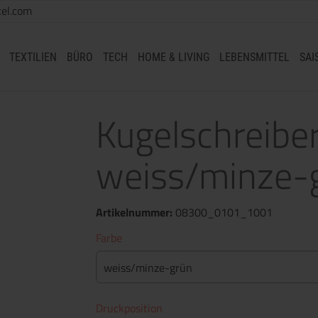
el.com
TEXTILIEN
BÜRO
TECH
HOME & LIVING
LEBENSMITTEL
SAI
Kugelschreib
weiss/minze-
Artikelnummer:
08300_0101_1001
Farbe
weiss/minze-grün
Druckposition