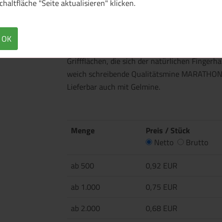
chaltfläche "Seite aktualisieren" klicken.
Überblick
Technische Daten
Mit dieser wertigen Druckkugelschreiber-Neuh
OK
völlig neu gestalteter Griffbereich bietet ei
Griffflächen, die sich der natürlichen Finger
weich schreibende Qualitätsmine MARATHON SO
Lieferbar auch mit Gelmine.
Menge
Preis / Stück
Netto
Brutto
ab 500
0,92 EUR
ab 1.000
0,75 EUR
ab 2.000
0,68 EUR