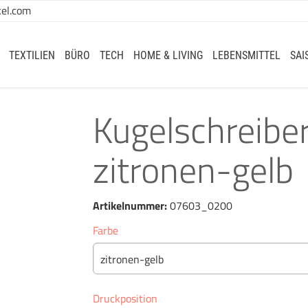
el.com
TEXTILIEN
BÜRO
TECH
HOME & LIVING
LEBENSMITTEL
SAI
Kugelschreib
zitronen-gelb
Artikelnummer:
07603_0200
Farbe
zitronen-gelb
Druckposition