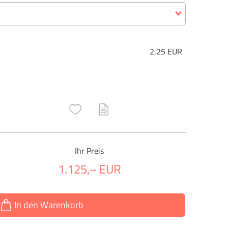
2,25 EUR
ructs\SocialSharingServiceSettings]:only_chrome#)
are\core\structs\SocialSharingServiceSettings]:formaly_twitter#)
Ihr Preis
1.125,– EUR
In den Warenkorb