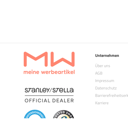
Unternehmen
Über uns
AGB
Impressum
Datenschutz
(öffnet in neuem Tab)
Barrierefreiheitser
Karriere