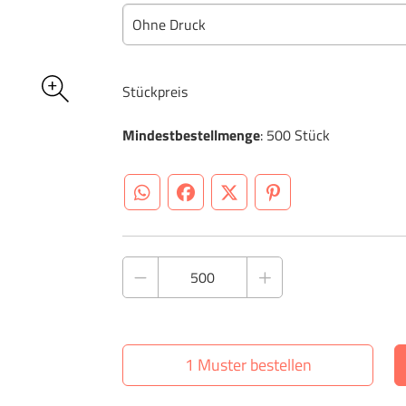
Ohne Druck
Stückpreis
Mindestbestellmenge
: 500 Stück
WhatsApp (#[creator\plugin\share\core\st
Facebook
Twitter (#[creator\plugin\sh
Pinterest
1 Muster bestellen