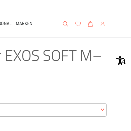
Suche
Meine Wunschliste
Warenkorb
Mein Account
SONAL
MARKEN
er EXOS SOFT M–