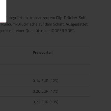
und integriertem, transparentem Clip-Drücker. Soft-
e Rundum-Druckfläche auf dem Schaft. Ausgestattet
ibgerät mit einer Qualitätsmine JOGGER SOFT.
Preisvorteil
0,14 EUR (12%)
0,20 EUR (17%)
0,23 EUR (19%)