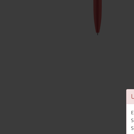
E
S
S