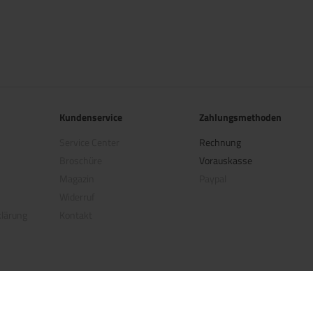
Kundenservice
Zahlungsmethoden
Service Center
Rechnung
Broschüre
Vorauskasse
Magazin
Paypal
Widerruf
klärung
Kontakt