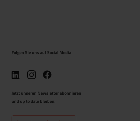
Folgen Sie uns auf Social Media
(öffnet in neuem Tab)
(öffnet in neuem Tab)
(öffnet in neuem Tab)
Jetzt unseren Newsletter abonnieren
und up to date bleiben.
Newsletter abonnieren