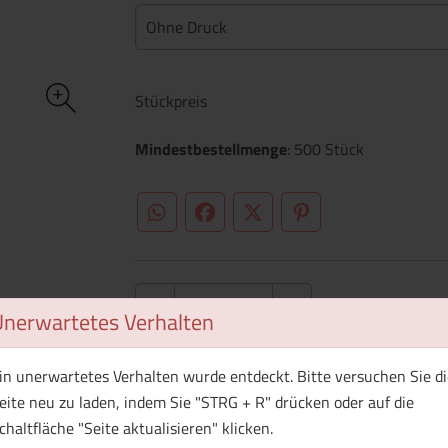
Ohne Druck
Stückpreis
Mindestbestellmenge
: 500 Stück
WhatsApp (#[creator\plugin\share\core\st
Facebook
Twitter (#[creator\plugin\sh
Pinterest
Unerwartetes Verhalten
in unerwartetes Verhalten wurde entdeckt. Bitte versuchen Sie di
1 Muster bestellen
eite neu zu laden, indem Sie "STRG + R" drücken oder auf die
chaltfläche "Seite aktualisieren" klicken.