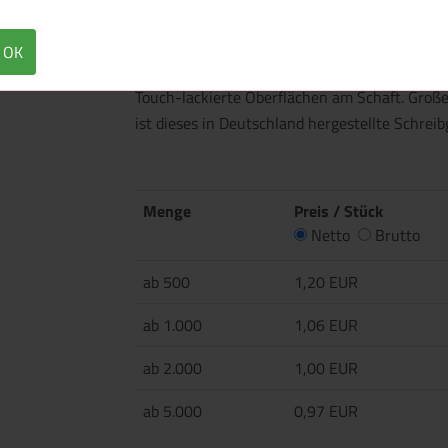
Überblick
Technische Daten
OK
Druckkugelschreiber mit zweiteiligem Schaft 
Touch-lackierte Oberflächen am Schaft. Groß
ist dieses in Deutschland hergestellte Schre
Menge
Preis / Stück
Netto
Brutto
ab 500
1,20 EUR
ab 1.000
1,06 EUR
ab 2.000
1,00 EUR
ab 5.000
0,97 EUR