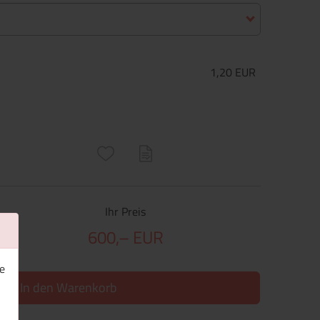
1,20 EUR
ructs\SocialSharingServiceSettings]:only_chrome#)
are\core\structs\SocialSharingServiceSettings]:formaly_twitter#)
Ihr Preis
600,– EUR
e
In den Warenkorb