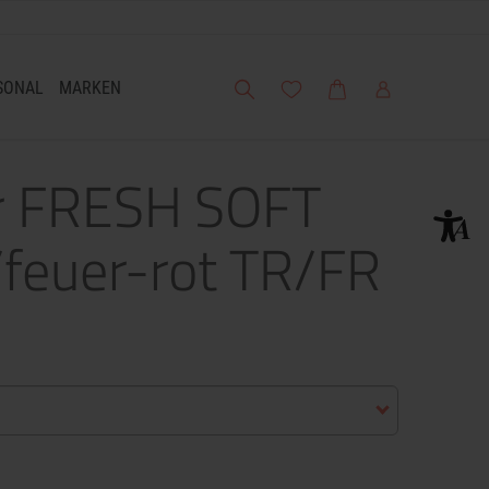
Suche
Meine Wunschliste
Warenkorb
Mein Account
SONAL
MARKEN
er FRESH SOFT
/feuer-rot TR/FR