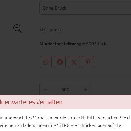
Ohne Druck
Stückpreis
Mindestbestellmenge
: 500 Stück
WhatsApp (#[creator\plugin\share\core\st
Facebook
Twitter (#[creator\plugin\sh
Pinterest
Unerwartetes Verhalten
1 Muster bestellen
in unerwartetes Verhalten wurde entdeckt. Bitte versuchen Sie di
eite neu zu laden, indem Sie "STRG + R" drücken oder auf die