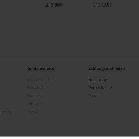
ab 5.000
1,13 EUR
Kundenservice
Zahlungsmethoden
Service Center
Rechnung
Broschüre
Vorauskasse
Magazin
Paypal
Widerruf
klärung
Kontakt