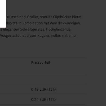
in Deutschland. Großer, stabiler Clipdrücker bietet
Metallspitze in Kombination mit dem dickwandigen
es eleganten Schreibgerätes. Hochglänzende
Ausgestattet ist dieser Kugelschreiber mit einer
Preisvorteil
0,19 EUR (13%)
0,24 EUR (17%)