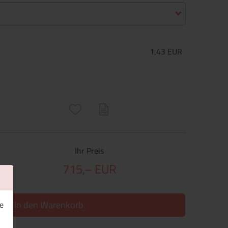
1,43 EUR
ructs\SocialSharingServiceSettings]:only_chrome#)
are\core\structs\SocialSharingServiceSettings]:formaly_twitter#)
Ihr Preis
715,– EUR
In den Warenkorb
e