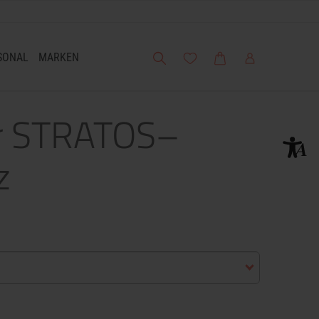
Suche
Meine Wunschliste
Warenkorb
Mein Account
SONAL
MARKEN
er STRATOS–
z