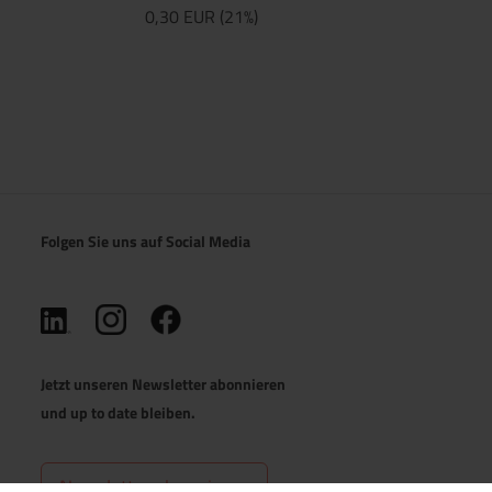
0,30 EUR (21%)
Folgen Sie uns auf Social Media
(öffnet in neuem Tab)
(öffnet in neuem Tab)
(öffnet in neuem Tab)
Jetzt unseren Newsletter abonnieren
und up to date bleiben.
Newsletter abonnieren