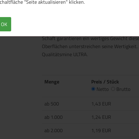
chaltfläche "Seite aktualisieren" klicken.
Überblick
Technische Daten
Hochwertiger Druckkugelschreiber hergestellt 
OK
viel Platz für Werbeanbringung. Die massive 
Schaft garantieren ein wertiges Gewicht dies
Oberflächen unterstreichen seine Wertigkeit. 
Qualitätsmine ULTRA.
Menge
Preis / Stück
Netto
Brutto
ab 500
1,43 EUR
ab 1.000
1,24 EUR
ab 2.000
1,19 EUR