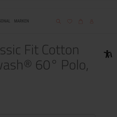
Suche
Meine Wunschliste
Warenkorb
Mein Account
SONAL
MARKEN
ssic Fit Cotton
wash® 60° Polo,