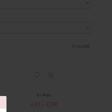
17,24 EUR
ructs\SocialSharingServiceSettings]:only_chrome#)
are\core\structs\SocialSharingServiceSettings]:formaly_twitter#)
Ihr Preis
431,– EUR