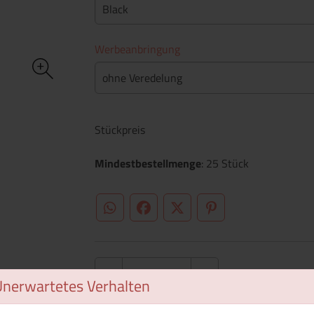
Black
Werbeanbringung
ohne Veredelung
Stückpreis
Mindestbestellmenge
: 25 Stück
WhatsApp (#[creator\plugin\share\core\st
Facebook
Twitter (#[creator\plugin\sh
Pinterest
Unerwartetes Verhalten