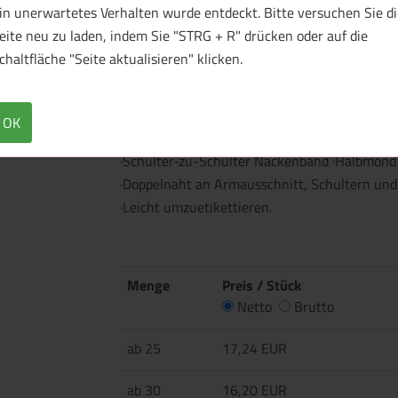
in unerwartetes Verhalten wurde entdeckt. Bitte versuchen Sie di
1 Muster bestellen
eite neu zu laden, indem Sie "STRG + R" drücken oder auf die
chaltfläche "Seite aktualisieren" klicken.
Überblick
Technische Daten
OK
·200 g/m² ·100% Baumwolle, gekämmt und ring
·Schulter-zu-Schulter Nackenband ·Halbmond
·Doppelnaht an Armausschnitt, Schultern und
·Leicht umzuetikettieren.
Menge
Preis / Stück
Netto
Brutto
ab 25
17,24 EUR
ab 30
16,20 EUR