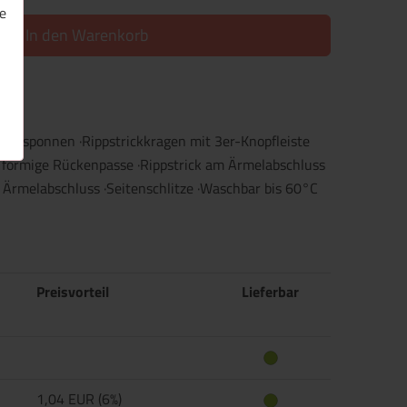
e
In den Warenkorb
gesponnen ·Rippstrickkragen mit 3er-Knopfleiste
 förmige Rückenpasse ·Rippstrick am Ärmelabschluss
 Ärmelabschluss ·Seitenschlitze ·Waschbar bis 60°C
Preisvorteil
Lieferbar
1,04 EUR (6%)