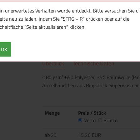
in unerwartetes Verhalten wurde entdeckt. Bitte versuchen Sie di
eite neu zu laden, indem Sie "STRG + R" drücken oder auf die
chaltfläche "Seite aktualisieren" klicken.
1 Muster bestellen
OK
Überblick
Technische Daten
·180 g/m² ·65% Polyester, 35% Baumwolle (Piq
Ärmelbündchen aus Rippstrick ·Superwash bei
Menge
Preis / Stück
Netto
Brutto
ab 25
15,26 EUR