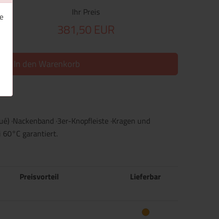
Ihr Preis
e
381,50 EUR
In den Warenkorb
ué) ·Nackenband ·3er-Knopfleiste ·Kragen und
 60°C garantiert.
Preisvorteil
Lieferbar