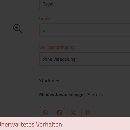
Royal
Größe
S
Werbeanbringung
ohne Veredelung
Stückpreis
Mindestbestellmenge
: 25 Stück
WhatsApp (#[creator\plugin\share\core\st
Facebook
Twitter (#[creator\plugin\sh
Pinterest
Unerwartetes Verhalten