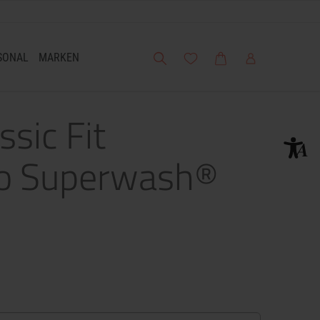
Suche
Meine Wunschliste
Warenkorb
Mein Account
SONAL
MARKEN
ssic Fit
o Superwash®