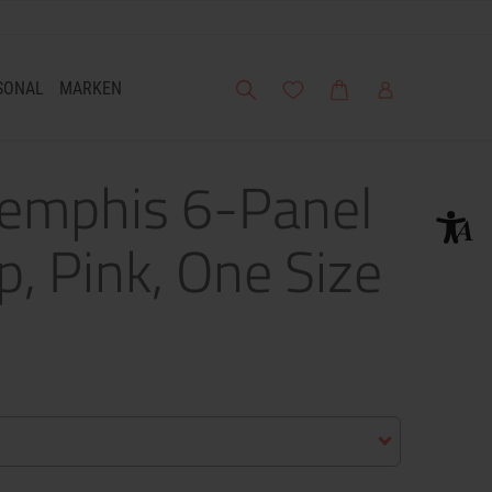
Suche
Meine Wunschliste
Warenkorb
Mein Account
SONAL
MARKEN
Memphis 6-Panel
p, Pink, One Size