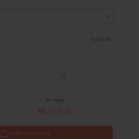
3,55 EUR
ructs\SocialSharingServiceSettings]:only_chrome#)
are\core\structs\SocialSharingServiceSettings]:formaly_twitter#)
Ihr Preis
88,75 EUR
In den Warenkorb