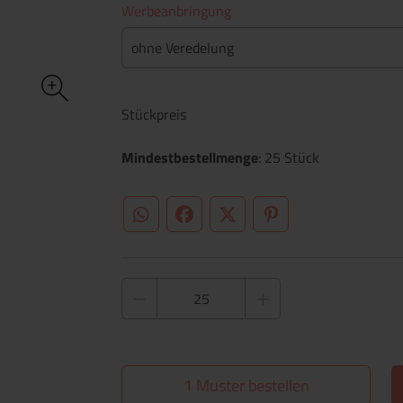
Werbeanbringung
ohne Veredelung
Stückpreis
Mindestbestellmenge
: 25 Stück
WhatsApp (#[creator\plugin\share\core\st
Facebook
Twitter (#[creator\plugin\sh
Pinterest
1 Muster bestellen