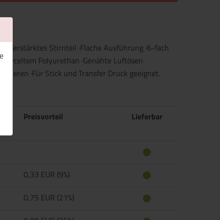
g ·Verstärktes Stirnteil ·Flache Ausführung ·6-fach
e
 recyceltem Polyurethan ·Genähte Luftösen
kettieren ·Für Stick und Transfer Druck geeignet.
Preisvorteil
Lieferbar
0,33 EUR (9%)
0,75 EUR (21%)