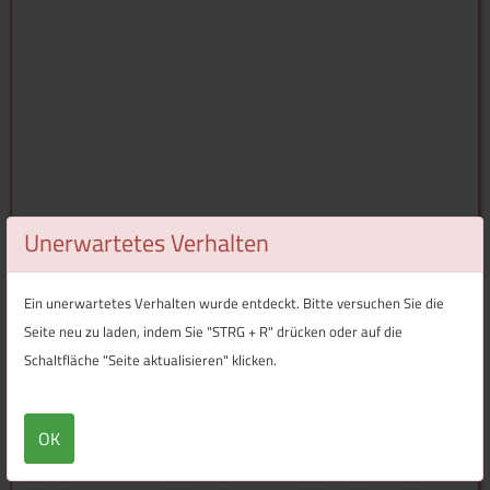
Produkt ist aktuell nicht lieferbar
Ihr Preis
832,– EUR
Unerwartetes Verhalten
Ein unerwartetes Verhalten wurde entdeckt. Bitte versuchen Sie die
Seite neu zu laden, indem Sie "STRG + R" drücken oder auf die
Überblick
Schaltfläche "Seite aktualisieren" klicken.
Technische Daten
OK
·Außenmaterial Körper: 100% Polyester ·Füllung: 180 g/m², Polyester,