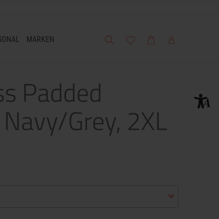
Suche
Meine Wunschliste
Warenkorb
Mein Account
SONAL
MARKEN
ss Padded
t, Navy/Grey, 2XL