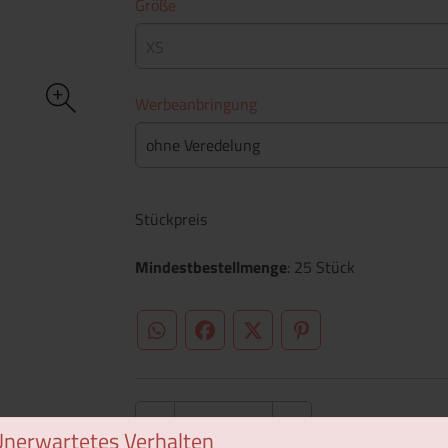
Größe
XS
Werbeanbringung
ohne Veredelung
Stückpreis
Mindestbestellmenge
: 25 Stück
WhatsApp (#[creator\plugin\share\core\st
Facebook
Twitter (#[creator\plugin\sh
Pinterest
Unerwartetes Verhalten