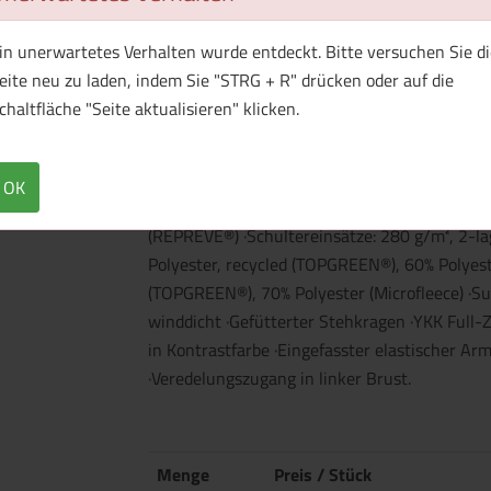
in unerwartetes Verhalten wurde entdeckt. Bitte versuchen Sie di
1 Muster bestellen
eite neu zu laden, indem Sie "STRG + R" drücken oder auf die
chaltfläche "Seite aktualisieren" klicken.
Überblick
Technische Daten
OK
·Material außen und Futter: 100% Polyester ·F
(REPREVE®) ·Schultereinsätze: 280 g/m², 2-la
Polyester, recycled (TOPGREEN®), 60% Polyeste
(TOPGREEN®), 70% Polyester (Microfleece) ·S
winddicht ·Gefütterter Stehkragen ·YKK Full-
in Kontrastfarbe ·Eingefasster elastischer Ar
·Veredelungszugang in linker Brust.
Menge
Preis / Stück