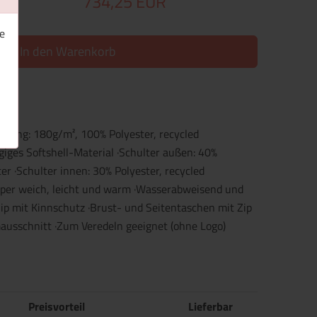
734,25 EUR
e
In den Warenkorb
üllung: 180g/m², 100% Polyester, recycled
giges Softshell-Material ·Schulter außen: 40%
r ·Schulter innen: 30% Polyester, recycled
uper weich, leicht und warm ·Wasserabweisend und
Zip mit Kinnschutz ·Brust- und Seitentaschen mit Zip
mausschnitt ·Zum Veredeln geeignet (ohne Logo)
Preisvorteil
Lieferbar