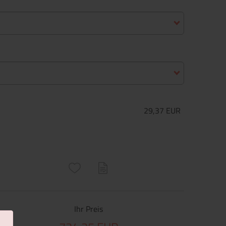
29,37 EUR
ructs\SocialSharingServiceSettings]:only_chrome#)
are\core\structs\SocialSharingServiceSettings]:formaly_twitter#)
Ihr Preis