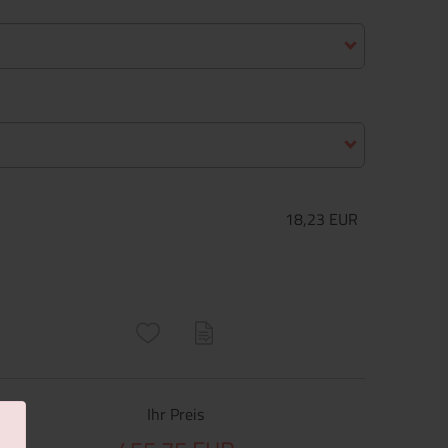
18,23 EUR
ructs\SocialSharingServiceSettings]:only_chrome#)
are\core\structs\SocialSharingServiceSettings]:formaly_twitter#)
Ihr Preis