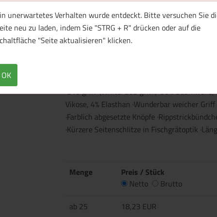
in unerwartetes Verhalten wurde entdeckt. Bitte versuchen Sie di
eite neu zu laden, indem Sie "STRG + R" drücken oder auf die
1 Muster bestellen
chaltfläche "Seite aktualisieren" klicken.
Überblick
Technische Daten
OK
·210 g/m² (White: 205 g/m²) ·95% Baumwolle, 
Vikose, 4% Elasthan ·Wunderbar weicher Griff
·Farblich abgesetzte Knöpfe ·Rippstrickbündch
·Kürzere Seitenschlitze in Fischgrätoptik ·Lä
Menge
Preis / Stück
Netto
Brutto
ab 25
18,23 EUR