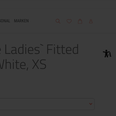
Suche
Meine Wunschliste
Warenkorb
Mein Account
SONAL
MARKEN
 Ladies` Fitted
White, XS