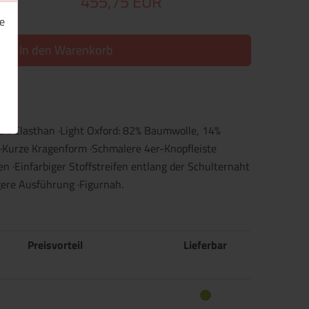
455,75 EUR
e
In den Warenkorb
5% Elasthan ·Light Oxford: 82% Baumwolle, 14%
 ·Kurze Kragenform ·Schmalere 4er-Knopfleiste
en ·Einfarbiger Stoffstreifen entlang der Schulternaht
ngere Ausführung ·Figurnah.
Preisvorteil
Lieferbar