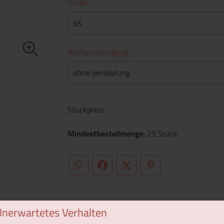
Größe
XS
Werbeanbringung
ohne Veredelung
Stückpreis
Mindestbestellmenge
: 25 Stück
WhatsApp (#[creator\plugin\share\core\st
Facebook
Twitter (#[creator\plugin\sh
Pinterest
Unerwartetes Verhalten