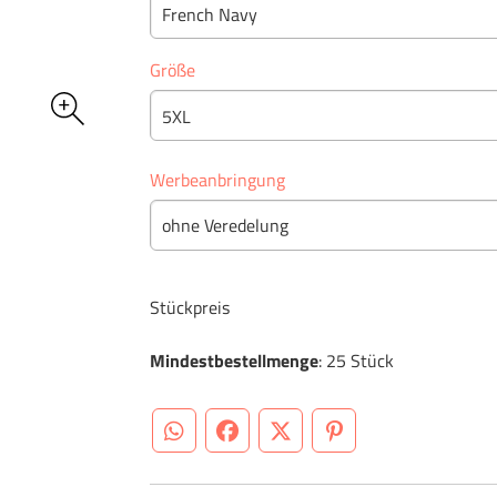
French Navy
Größe
5XL
Werbeanbringung
ohne Veredelung
Stückpreis
Mindestbestellmenge
: 25 Stück
WhatsApp (#[creator\plugin\share\core\st
Facebook
Twitter (#[creator\plugin\sh
Pinterest