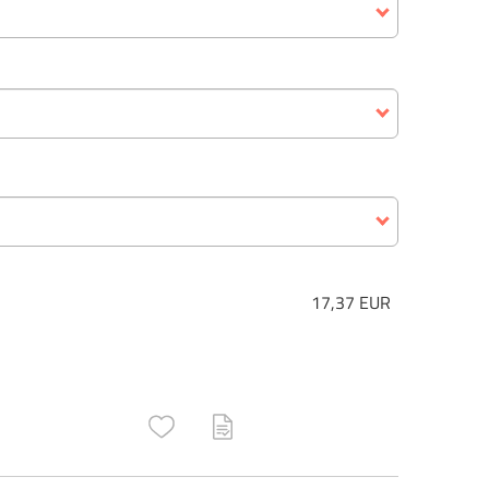
17,37 EUR
ructs\SocialSharingServiceSettings]:only_chrome#)
are\core\structs\SocialSharingServiceSettings]:formaly_twitter#)