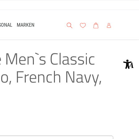
Suche
Meine Wunschliste
Warenkorb
Mein Account
SONAL
MARKEN
 Men`s Classic
o, French Navy,