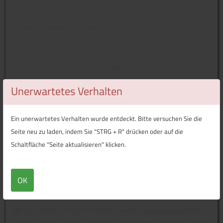
Produkt ist aktuell nicht lieferbar
Ihr Preis
199,75 EUR
Unerwartetes Verhalten
Ein unerwartetes Verhalten wurde entdeckt. Bitte versuchen Sie die
Seite neu zu laden, indem Sie "STRG + R" drücken oder auf die
Schaltfläche "Seite aktualisieren" klicken.
Überblick
Technische Daten
OK
·180 g/m² (White: 175 g/m²) ·100% Baumwolle, ringgesponnenes Piqué