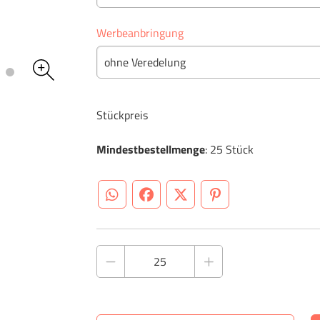
Werbeanbringung
ohne Veredelung
Stückpreis
Mindestbestellmenge
: 25 Stück
WhatsApp (#[creator\plugin\share\core\st
Facebook
Twitter (#[creator\plugin\sh
Pinterest