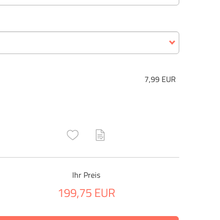
7,99 EUR
ructs\SocialSharingServiceSettings]:only_chrome#)
are\core\structs\SocialSharingServiceSettings]:formaly_twitter#)
Ihr Preis
199,75 EUR