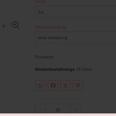
Größe
3XL
Werbeanbringung
ohne Veredelung
Stückpreis
Mindestbestellmenge
: 25 Stück
WhatsApp (#[creator\plugin\share\core\st
Facebook
Twitter (#[creator\plugin\sh
Pinterest