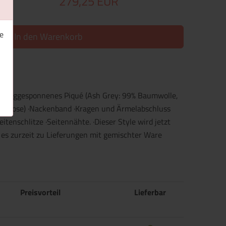
279,25 EUR
e
In den Warenkorb
, ringgesponnenes Piqué (Ash Grey: 99% Baumwolle,
 Viskose) ·Nackenband ·Kragen und Ärmelabschluss
eitenschlitze ·Seitennähte. ·Dieser Style wird jetzt
 es zurzeit zu Lieferungen mit gemischter Ware
Preisvorteil
Lieferbar