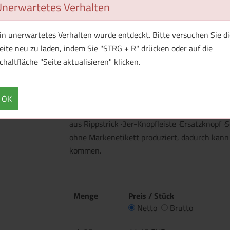
Unerwartetes Verhalten
in unerwartetes Verhalten wurde entdeckt. Bitte versuchen Sie di
1 Muster bestellen
eite neu zu laden, indem Sie "STRG + R" drücken oder auf die
chaltfläche "Seite aktualisieren" klicken.
Überblick
Technische Daten
·180 g/m² (White: 175 g/m²) ·100% Baumwolle
OK
1% Viskose; Light Oxford: 93% Baumwolle, 7%
aus Rippstrick ·3er-Knopfleiste ·Ersatzknopf ·S
ohne Markenetikett produziert, dadurch kann
kommen.
Menge
Preis / Stück
Netto
Brutto