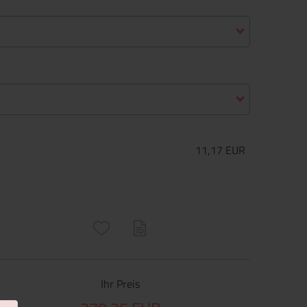
11,17 EUR
ructs\SocialSharingServiceSettings]:only_chrome#)
are\core\structs\SocialSharingServiceSettings]:formaly_twitter#)
Ihr Preis