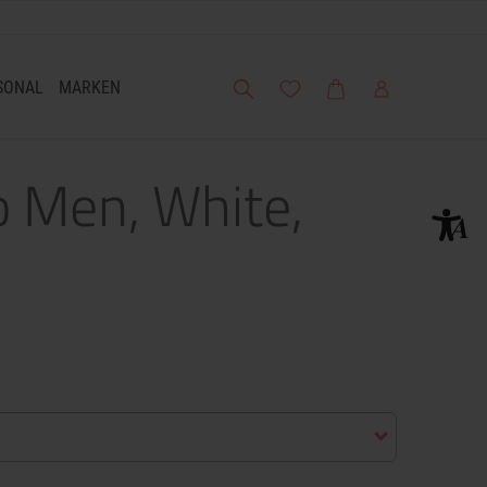
Suche
Meine Wunschliste
Warenkorb
Mein Account
SONAL
MARKEN
o Men, White,