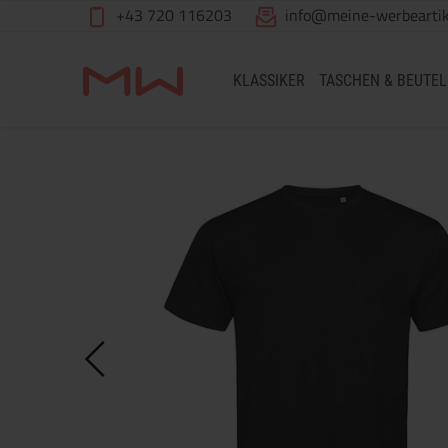
+43 720 116203
info@meine-werbeartik
KLASSIKER
TASCHEN & BEUTEL
Zum Inhalt springen [AK + 0]
Zum Hauptmenü springen [AK + 1]
Zu den "Shop-Menüs" springen [AK + 2]
Zum Meta-Menü oben (rechts) springen [AK + 3]
Zum Kontakt-Menü springen [AK + 4]
Zum Widget-Menü rechts springen [AK + 5]
Zu den Inhalten im Fußbereich springen [AK + 6]