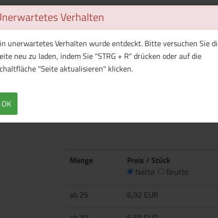
Unerwartetes Verhalten
1 Muster bestellen
in unerwartetes Verhalten wurde entdeckt. Bitte versuchen Sie di
eite neu zu laden, indem Sie "STRG + R" drücken oder auf die
chaltfläche "Seite aktualisieren" klicken.
Überblick
Technische Daten
·140 g/m² ·100% Polyester (Interlock, ACTIVE
OK
·Schmaler Kragen aus T-Shirt-Stoff ·Dekorativ
ACTIVE-DRY°-Logo hinten ·Seitennähte ·Body 
Menge
Preis / Stück
Netto
Brutto
ab 25
6,92 EUR
ab 30
6,59 EUR