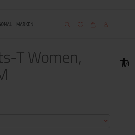
Suche
Meine Wunschliste
Warenkorb
Mein Account
SONAL
MARKEN
ts-T Women,
 M