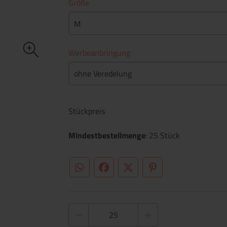
Größe
M
Werbeanbringung
ohne Veredelung
Stückpreis
Mindestbestellmenge
: 25 Stück
WhatsApp (#[creator\plugin\share\core\st
Facebook
Twitter (#[creator\plugin\sh
Pinterest