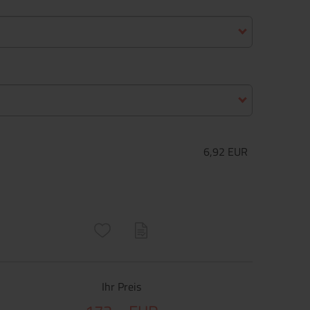
6,92 EUR
ructs\SocialSharingServiceSettings]:only_chrome#)
are\core\structs\SocialSharingServiceSettings]:formaly_twitter#)
Ihr Preis