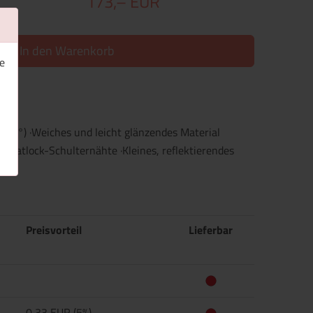
173,– EUR
In den Warenkorb
e
-DRY°) ·Weiches und leicht glänzendes Material
e Flatlock-Schulternähte ·Kleines, reflektierendes
Fit.
Preisvorteil
Lieferbar
0,33 EUR (5%)