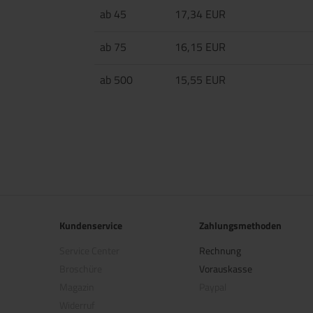
ab 45
17,34 EUR
ab 75
16,15 EUR
ab 500
15,55 EUR
Kundenservice
Zahlungsmethoden
Service Center
Rechnung
Broschüre
Vorauskasse
Magazin
Paypal
Widerruf