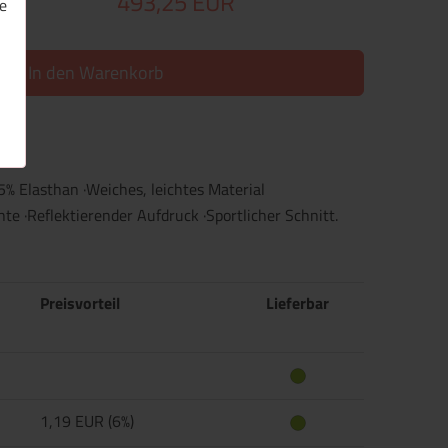
493,25 EUR
e
In den Warenkorb
5% Elasthan ·Weiches, leichtes Material
te ·Reflektierender Aufdruck ·Sportlicher Schnitt.
Preisvorteil
Lieferbar
1,19 EUR (6%)