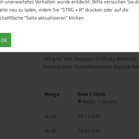
in unerwartetes Verhalten wurde entdeckt. Bitte versuchen Sie di
eite neu zu laden, indem Sie "STRG + R" drücken oder auf die
chaltfläche "Seite aktualisieren" klicken.
1 Muster bestellen
OK
Überblick
Technische Daten
·160 g/m² ·95% Polyester (COOLdry Material), 
·Atmungsaktiv ·Schnelltrocknend ·Flatlock-Näh
Menge
Preis / Stück
Netto
Brutto
ab 25
19,73 EUR
ab 30
18,54 EUR