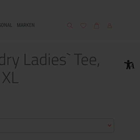
Suche
Meine Wunschliste
Warenkorb
Mein Account
SONAL
MARKEN
ry Ladies` Tee,
 XL