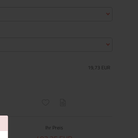
19,73 EUR
ructs\SocialSharingServiceSettings]:only_chrome#)
are\core\structs\SocialSharingServiceSettings]:formaly_twitter#)
Ihr Preis