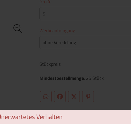
Größe
S
Werbeanbringung
ohne Veredelung
Stückpreis
Mindestbestellmenge
: 25 Stück
WhatsApp (#[creator\plugin\share\core\st
Facebook
Twitter (#[creator\plugin\sh
Pinterest
Unerwartetes Verhalten