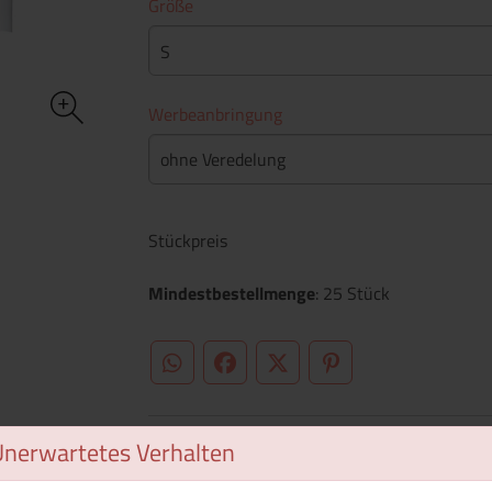
Größe
S
Werbeanbringung
ohne Veredelung
Stückpreis
Mindestbestellmenge
: 25 Stück
WhatsApp (#[creator\plugin\share\core\st
Facebook
Twitter (#[creator\plugin\sh
Pinterest
Unerwartetes Verhalten