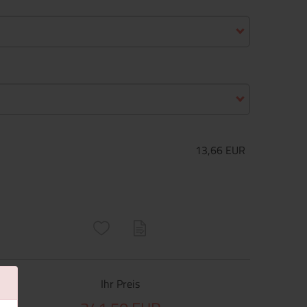
13,66 EUR
ructs\SocialSharingServiceSettings]:only_chrome#)
are\core\structs\SocialSharingServiceSettings]:formaly_twitter#)
Ihr Preis