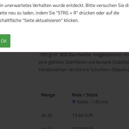
in unerwartetes Verhalten wurde entdeckt. Bitte versuchen Sie di
eite neu zu laden, indem Sie "STRG + R" drücken oder auf die
chaltfläche "Seite aktualisieren" klicken.
1 Muster bestellen
OK
Überblick
Technische Daten
·195 g/m² ·90% Baumwolle, ringgesponnen und
eine glattere Oberfläche und bessere Stabilit
Halsbündchen ·Verstärkte Schultern ·Doppeln
Menge
Preis / Stück
Netto
Brutto
ab 25
13,66 EUR
ab 40
12,83 EUR