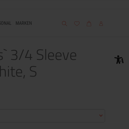
Suche
Meine Wunschliste
Warenkorb
Mein Account
SONAL
MARKEN
s` 3/4 Sleeve
hite, S