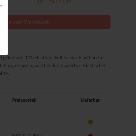
341,50 EUR
e
In den Warenkorb
 gekämmt, 10% Elasthan ·Full Feeder Elasthan für
ät ·Enzyme wash, wirkt dadurch weicher ·Elastisches
ähte.
Preisvorteil
Lieferbar
0,83 EUR (6%)